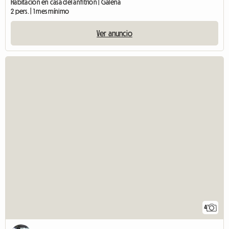
Habitación en casa del anfitrión | Galena
2 pers. | 1 mes mínimo
Ver anuncio
4