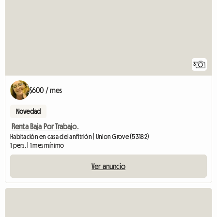
3
$600 / mes
Novedad
Renta Baja Por Trabajo.
Habitación en casa del anfitrión | Union Grove (53182)
1 pers. | 1 mes mínimo
Ver anuncio
Ve