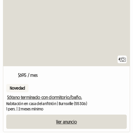
4
$695 / mes
Novedad
Sótano terminado con dormitorio/baño.
Habitación en casa del anfitrión | Burnsville (55306)
1 pers. | 2 meses mínimo
Ver anuncio