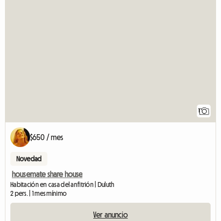
1
$650 / mes
Novedad
housemate share house
Habitación en casa del anfitrión | Duluth
2 pers. | 1 mes mínimo
Ver anuncio