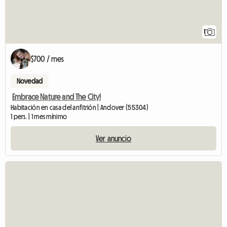
1
$700 / mes
Novedad
Embrace Nature and The City!
Habitación en casa del anfitrión | Andover (55304)
1 pers. | 1 mes mínimo
Ver anuncio