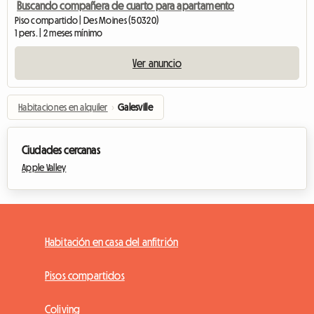
Buscando compañera de cuarto para apartamento
Piso compartido | Des Moines (50320)
1 pers. | 2 meses mínimo
Ver anuncio
Habitaciones en alquiler
›
Galesville
Ciudades cercanas
Apple Valley
Habitación en casa del anfitrión
Pisos compartidos
Coliving