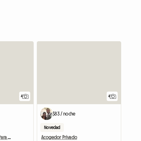
4
4
$83 / noche
Novedad
Alojamiento Vacacional Para Turistas
Acogedor Privado