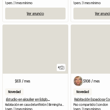
1 pers. | 1 mes mínimo
1 pers. | 1 mes mínimo
Ver anuncio
Ver anunc
4
$831 / mes
$1108 / mes
Novedad
Novedad
¡Estudio en alquiler en Edgbaston!
Habitación en casa del anfitrión | Birmingham (B16 9AU)
Piso compartido | London
1 pers. | 1 mes mínimo
1 pers. | 1 mes mínimo