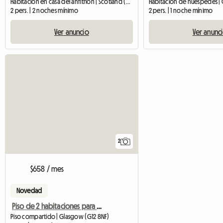
Habitación en casa del anfitrión | Scotland (DD3 6TT) | 10 M2
Habitación de huéspedes | C
2 pers. | 2 noches mínimo
2 pers. | 1 noche mínimo
Ver anuncio
Ver anunc
2
$658 / mes
Novedad
Piso de 2 habitaciones para compartir junto a Gl
Piso compartido | Glasgow (G12 8NF)