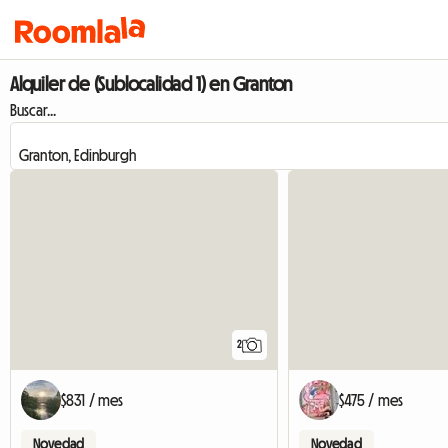
Alquiler de (Sublocalidad 1) en Granton
Buscar...
2
$831 / mes
$475 / mes
Novedad
Novedad