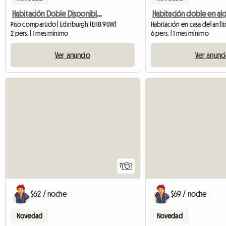
Habitación Doble Disponible A 10 Minutos De La Universidad De Edimburgo Bui
Piso compartido | Edinburgh (EH8 9UW)
Habitación en casa del anfit
2 pers. | 1 mes mínimo
6 pers. | 1 mes mínimo
Ver anuncio
Ver anunc
7
$62 / noche
$69 / noche
Novedad
Novedad