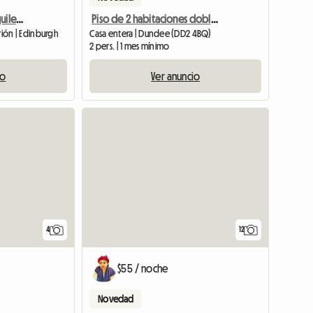
Habitación doble en alquiler en Newington
Piso de 2 habitaciones dobles en alquiler en Ninewells, Dundee
rión | Edinburgh
Casa entera | Dundee (DD2 4BQ)
2 pers. | 1 mes mínimo
io
Ver anuncio
4
12
$55 / noche
Novedad