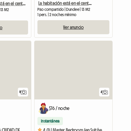
La habitación está en el centro de la ciudad.
La habitación está en el centro de la ciudad.
Piso compartido | Dundee | 13 M2
 13 M2
1 pers. | 2 noches mínimo
Ver anuncio
io
8
4
$76 / noche
Instantánea
HABITACIÓN EN LA CIUDAD DE DUNDEE
4 (1) |
Master Bedroom (en Suit/sea View) Dundee