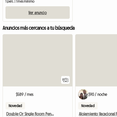
1 pers. | 1 mes mínimo
Ver anuncio
Anuncios más cercanos a tu búsqueda
Ver anuncio
1
$589 / mes
$90 / noche
Novedad
Novedad
Double Or Single Room Penryn