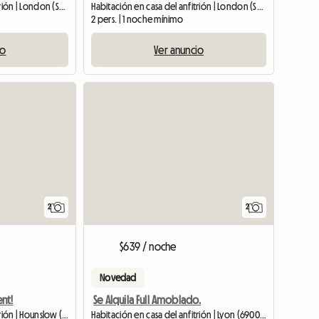
Habitación en casa del anfitrión | London (SE18 6EU)
Habitación en casa del anfitrión | London (SE18 6LZ)
2 pers. | 1 noche mínimo
io
Ver anuncio
Ver anunc
2
2
$639 / noche
Novedad
nt!
Se Alquila Full Amoblado.
Habitación en casa del anfitrión | Hounslow (TW4 7BY)
Habitación en casa del anfitrión | Lyon (69007)