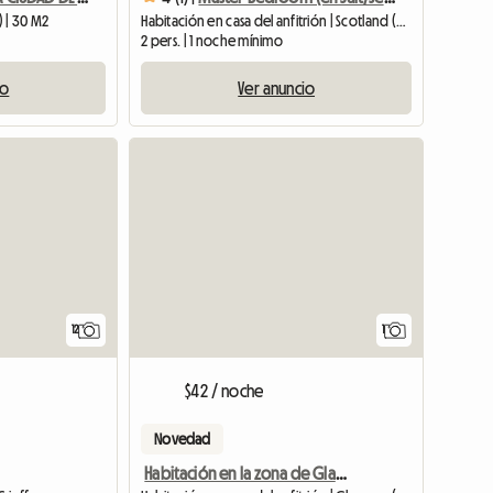
) | 30 M2
Habitación en casa del anfitrión | Scotland (DD3 6TT) | 25 M2
2 pers. | 1 noche mínimo
io
Ver anuncio
Ver anun
12
1
$42 / noche
Novedad
Habitación en la zona de Glasgow G1