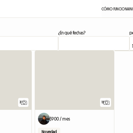
CÓMO FUNCIONA
IN
¿En qué fechas?
pe
Ver anuncio
3
12
$900 / mes
Novedad