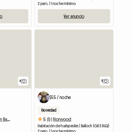
2 pers. | 1 noche mínimo
io
Ver anuncio
6
5
$55 / noche
Novedad
Habitación Espaciosa Con Baño
5 (1) |
Norwood
Habitación de huéspedes | Balloch (G83 8LQ)
2 pers. | 1 noche mínimo