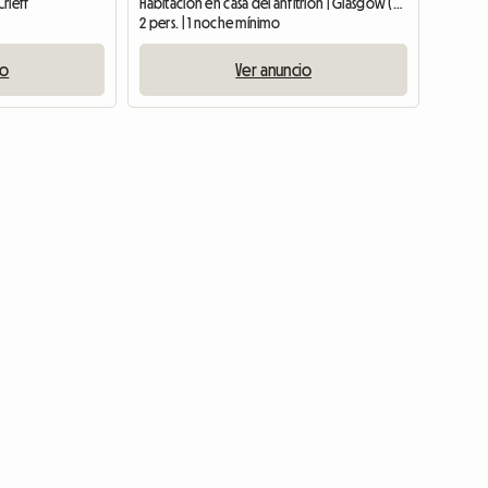
rieff
Habitación en casa del anfitrión | Glasgow (G1 1HE)
2 pers. | 1 noche mínimo
io
Ver anuncio
Ver anuncio