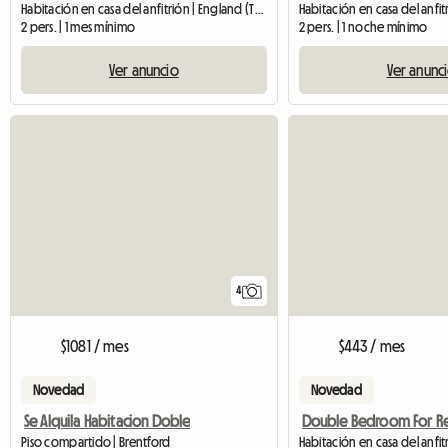
Habitación en casa del anfitrión | England (TR10 8RR)
2 pers. | 1 mes mínimo
2 pers. | 1 noche mínimo
Ver anuncio
Ver anunc
4
$1081 / mes
$443 / mes
Novedad
Novedad
Se Alquila Habitacion Doble
Double Bedroom For Re
Piso compartido | Brentford