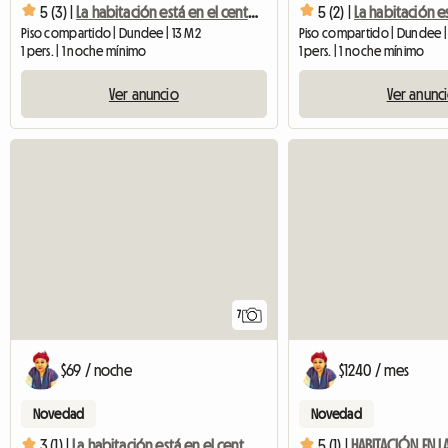
5 (3) |
La habitación está en el centro de la ciudad.
5 (2) |
Piso compartido | Dundee | 13 M2
Piso compartido | Dundee |
1 pers. | 1 noche mínimo
1 pers. | 1 noche mínimo
Ver anuncio
Ver anunc
7
$69 / noche
$1240 / mes
Novedad
Novedad
3 (1) |
La habitación está en el centro de la ciudad.
5 (1) |