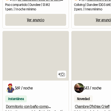
Piso compartido | Dundee | 13 M2
Coliving | Dundee (DD3 6HE
1 pers. | 1 noche mínimo
2 pers. | 1 mes mínimo
Ver anuncio
Ver anunc
4
$69 / noche
$43 / noche
Instantánea
Novedad
Dormitorio con baño compartido Dundee
Chambre D'hôtes Crieff