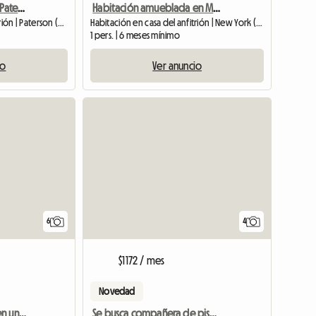
Habitación a la renta en Paterson, New Jersey
Habitación amueblada en Manhattan, Nueva York
Habitación en casa del anfitrión | Paterson (07524) | 20 M2
Habitación en casa del anfitrión | New York (10040) | 12 M2
1 pers. | 6 meses mínimo
io
Ver anuncio
6
4
$1172 / mes
Novedad
Habitación acogedora en un elegante apartamento cerca del estadio de los Yankees
Se busca compañera de piso femenina/Secaucus