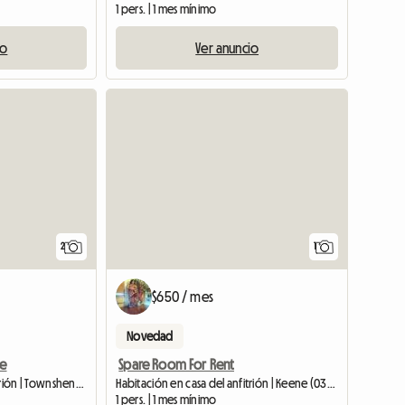
1 pers. | 1 mes mínimo
io
Ver anuncio
Ver anun
Ver anuncio
Ver anunc
2
1
$650 / mes
Novedad
ce
Spare Room For Rent
Habitación en casa del anfitrión | Townshend (05359)
Habitación en casa del anfitrión | Keene (03431)
1 pers. | 1 mes mínimo