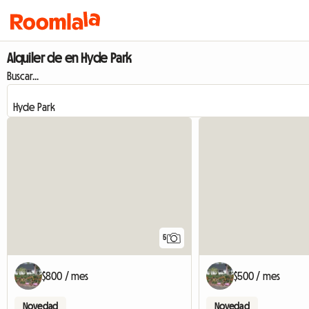
Alquiler de en Hyde Park
Buscar...
5
$800 / mes
$500 / mes
Novedad
Novedad