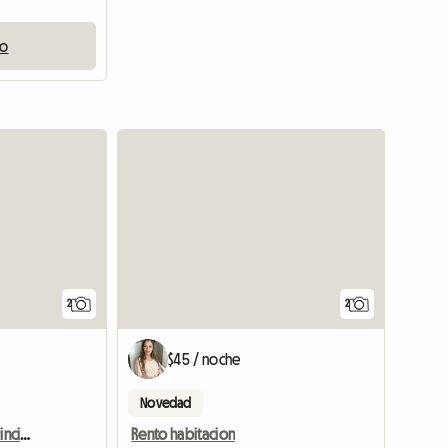
io
Ver anunc
2
2
$45 / noche
Novedad
Se alquila dormitorio principal
Rento habitacion