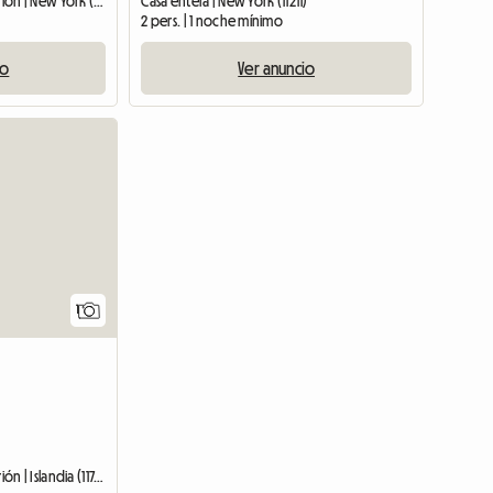
Habitación en casa del anfitrión | New York (12309)
Casa entera | New York (11211)
2 pers. | 1 noche mínimo
io
Ver anuncio
Ver anuncio
1
Habitación en casa del anfitrión | Islandia (11749)