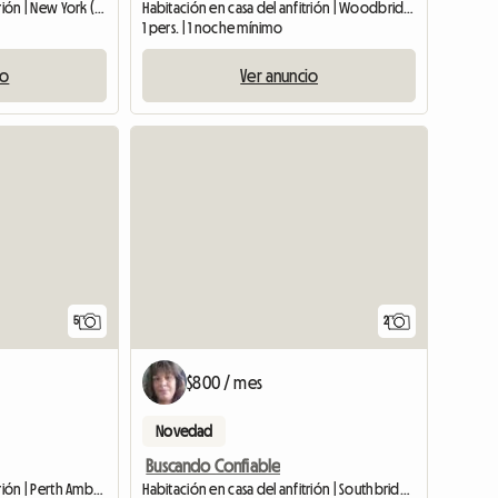
Habitación en casa del anfitrión | New York (10306)
Habitación en casa del anfitrión | Woodbridge Township (08863) | 70 M2
1 pers. | 1 noche mínimo
io
Ver anuncio
Ver anuncio
5
2
$800 / mes
Novedad
Buscando Confiable
Habitación en casa del anfitrión | Perth Amboy (08861) | 150 M2
Habitación en casa del anfitrión | Southbridge (01550)