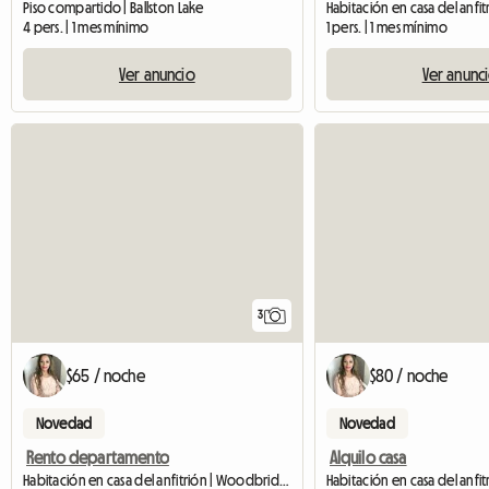
Piso compartido | Ballston Lake
4 pers. | 1 mes mínimo
1 pers. | 1 mes mínimo
Ver anuncio
Ver anunc
3
$65 / noche
$80 / noche
Novedad
Novedad
Rento departamento
Alquilo casa
Habitación en casa del anfitrión | Woodbridge Township (08863) | 100 M2