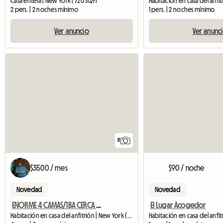
Casa entera | New York | 720 SQFT
2 pers. | 2 noches mínimo
1 pers. | 2 noches mínimo
Ver anuncio
Ver anunc
8
$3500 / mes
$90 / noche
Novedad
Novedad
ENORME 4 CAMAS/1BA CERCA DEL PARQUE
El Lugar Acogedor
Habitación en casa del anfitrión | New York (11217)