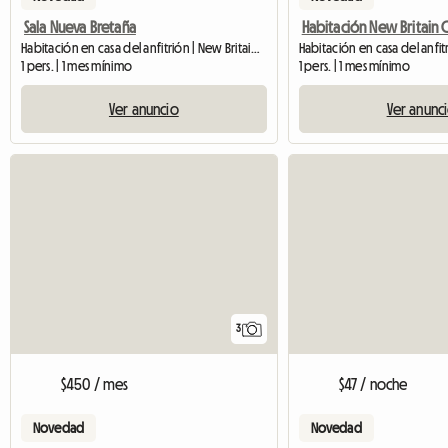
Sala Nueva Bretaña
Habitación New Britain C
Habitación en casa del anfitrión | New Britain (06053)
Habitación en casa del anfit
1 pers. | 1 mes mínimo
1 pers. | 1 mes mínimo
Ver anuncio
Ver anunc
3
$450 / mes
$47 / noche
Novedad
Novedad