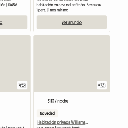
rión | 10456
Habitación en casa del anfitrión | Secaucus
1 pers. | 1 mes mínimo
io
Ver anuncio
12
8
$113 / noche
Novedad
Habitación privada Williamsburg - Brooklyn