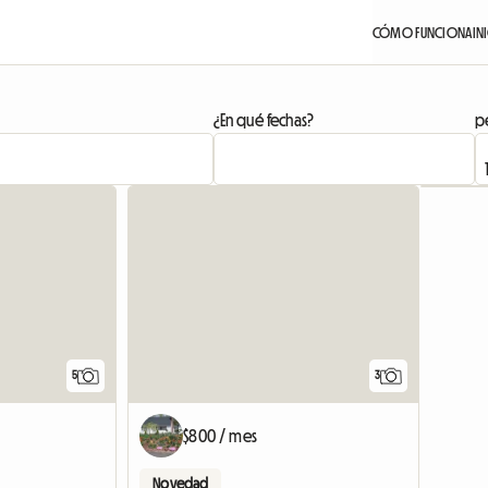
CÓMO FUNCIONA
IN
¿En qué fechas?
pe
5
3
$800 / mes
Novedad