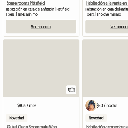
Spare rooms Pittsfield
Habitación en casa del anfitrión | Pittsfield
1 pers. | 1 mes mínimo
1 pers. | 1 noche mínimo
Ver anuncio
Ver anunc
4
$803 / mes
$50 / noche
Novedad
Novedad
Quiet Clean Roommate Wanted