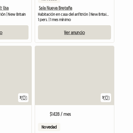
t Usa
Sala Nueva Bretaña
rión | New Britain
Habitación en casa del anfitrión | New Britain (06053)
1 pers. | 1 mes mínimo
io
Ver anuncio
Ver anuncio
3
3
$1428 / mes
Novedad