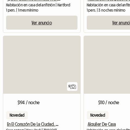
Habitación en casa del anfitrión | Hartford
Habitación en casa del anfit
1 pers. | 1 mes mínimo
1 pers. | 3 noches mínimo
Ver anuncio
Ver anunc
5
$194 / noche
$110 / noche
Novedad
Novedad
En El Corazón De La Ciudad. Diversión*Espectáculos*Fiestas*
Alquiler De Casa