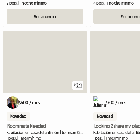
2 pers. | 1 noche mínimo
4 pers. | 1 noche mínimo
Ver anuncio
Ver anunc
2
$600 / mes
$700 / mes
Novedad
Novedad
Roommate Needed
Looking 2 share my pla
Habitación en casa del anfitrión | Johnson City (13790)
1 pers. | 1 mes mínimo
1 pers. | 1 mes mínimo