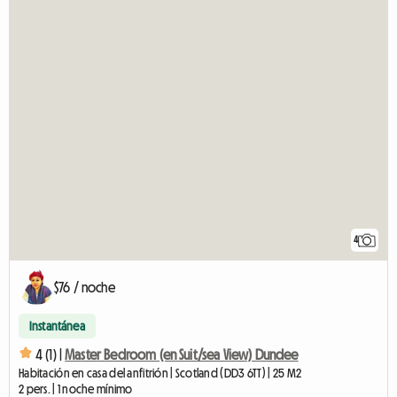
4
$76 / noche
Instantánea
4 (1) |
Master Bedroom (en Suit/sea View) Dundee
Habitación en casa del anfitrión | Scotland (DD3 6TT) | 25 M2
2 pers. | 1 noche mínimo