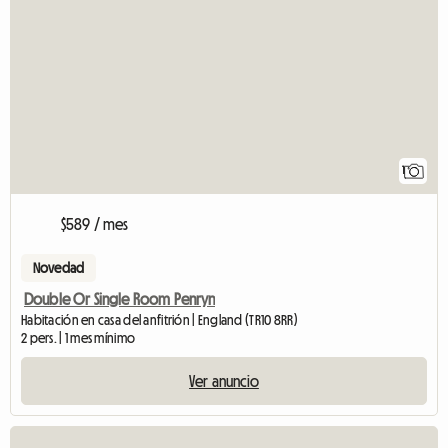
1
$589 / mes
Novedad
Double Or Single Room Penryn
Habitación en casa del anfitrión | England (TR10 8RR)
2 pers. | 1 mes mínimo
Ver anuncio