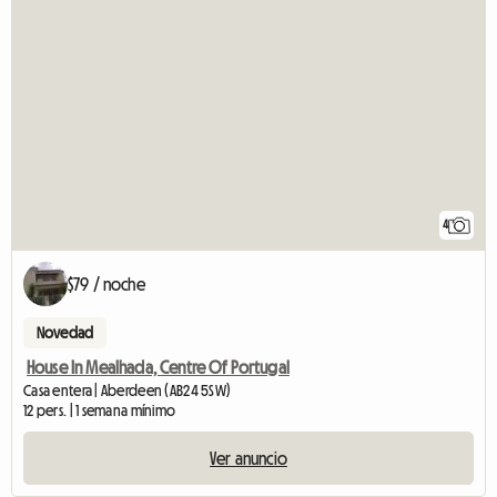
4
$79 / noche
Novedad
House In Mealhada, Centre Of Portugal
Casa entera | Aberdeen (AB24 5SW)
12 pers. | 1 semana mínimo
Ver anuncio