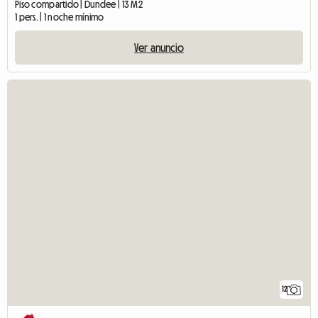
Piso compartido | Dundee | 13 M2
1 pers. | 1 noche mínimo
Ver anuncio
12