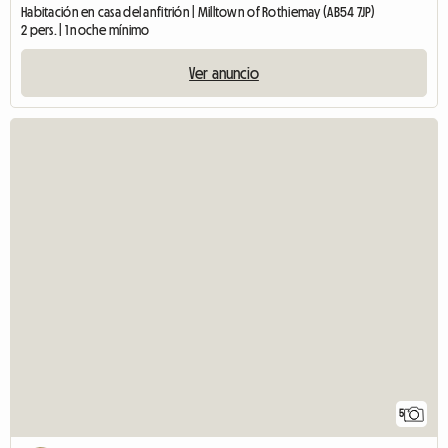
Habitación en casa del anfitrión | Milltown of Rothiemay (AB54 7JP)
2 pers. | 1 noche mínimo
Ver anuncio
5