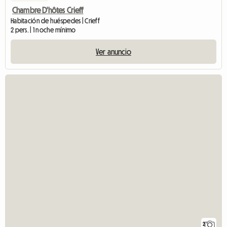
Chambre D'hôtes Crieff
Habitación de huéspedes | Crieff
2 pers. | 1 noche mínimo
Ver anuncio
2