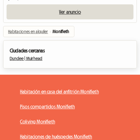
Ver anuncio
Habitaciones en alquiler
›
Monifieth
Ciudades cercanas
Dundee |
Muirhead
Habitación en casa del anfitrión Monifieth
Pisos compartidos Monifieth
Coliving Monifieth
Habitaciones de huéspedes Monifieth