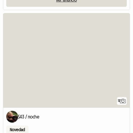
12
$43 / noche
Novedad