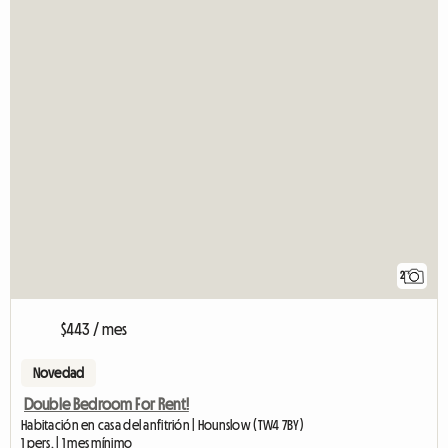
2
$443 / mes
Novedad
Double Bedroom For Rent!
Habitación en casa del anfitrión | Hounslow (TW4 7BY)
1 pers. | 1 mes mínimo