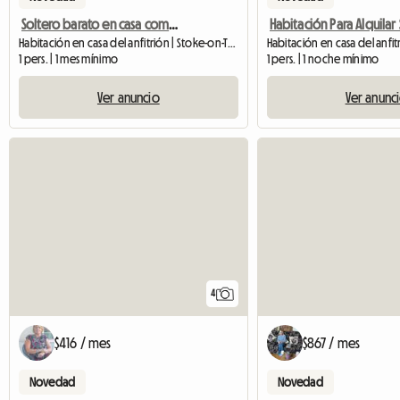
Soltero barato en casa compartida acogedora
Habitación en casa del anfitrión | Stoke-on-Trent (ST6 1LW)
1 pers. | 1 mes mínimo
1 pers. | 1 noche mínimo
Ver anuncio
Ver anunc
4
$416 / mes
$867 / mes
Novedad
Novedad