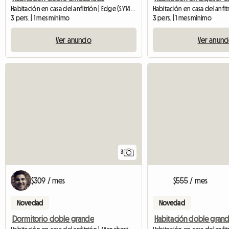
Habitación en casa del anfitrión | Edge (SY14 8JJ)
3 pers. | 1 mes mínimo
3 pers. | 1 mes mínimo
Ver anuncio
Ver anunc
3
$309 / mes
$555 / mes
Novedad
Novedad
Dormitorio doble grande