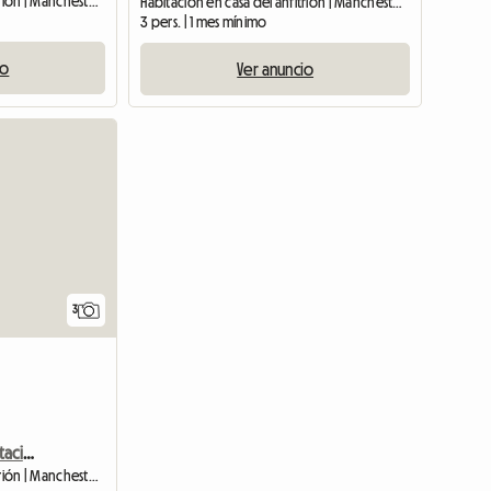
Habitación en casa del anfitrión | Manchester (M14 4EY)
Habitación en casa del anfitrión | Manchester (M16 7JQ)
3 pers. | 1 mes mínimo
io
Ver anuncio
3
Casa adosada de 2 habitaciones dobles
Habitación en casa del anfitrión | Manchester (M11 4WJ)