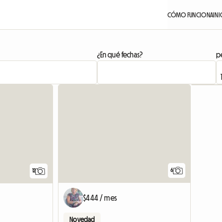
CÓMO FUNCIONA
INI
¿En qué fechas?
pe
6
12
$444 / mes
Novedad