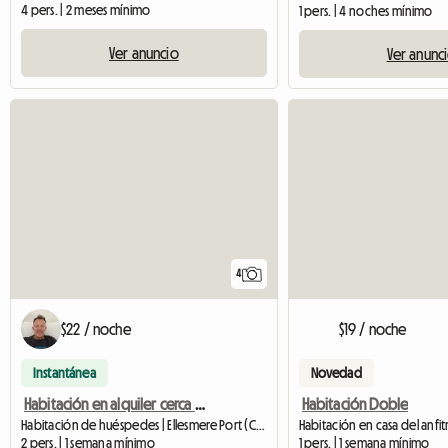
4 pers. | 2 meses mínimo
1 pers. | 4 noches mínimo
Ver anuncio
Ver anunc
4
$22 / noche
$19 / noche
Instantánea
Novedad
Habitación en alquiler cerca de Stanlow
Habitación Doble
Habitación de huéspedes | Ellesmere Port (CH65 8AY) | 20 M2
Habitación en casa del anfit
2 pers. | 1 semana mínimo
1 pers. | 1 semana mínimo