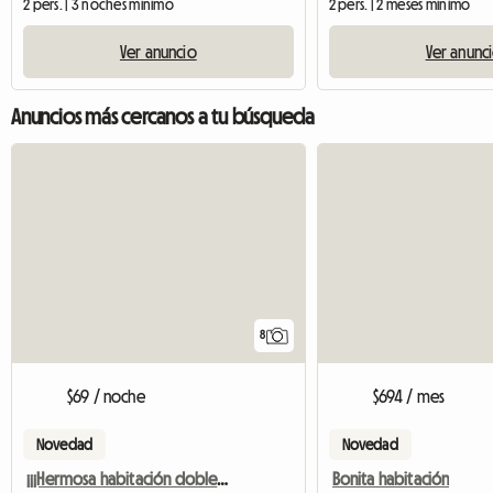
2 pers. | 3 noches mínimo
2 pers. | 2 meses mínimo
Ver anuncio
Ver anunc
Anuncios más cercanos a tu búsqueda
8
$69 / noche
$694 / mes
Novedad
Novedad
¡¡¡Hermosa habitación doble para alquilar!!!
Bonita habitación