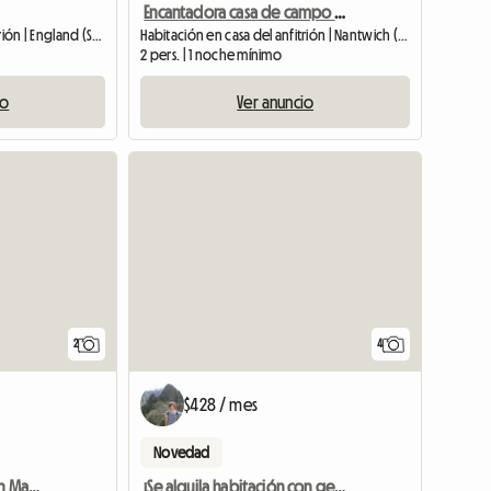
Encantadora casa de campo con carácter junto al canal
Habitación en casa del anfitrión | England (SK9 7SP)
Habitación en casa del anfitrión | Nantwich (CW5 6BA)
2 pers. | 1 noche mínimo
io
Ver anuncio
Ver anuncio
Ver anunc
2
4
$428 / mes
Novedad
Habitación en alquiler en Malpas
¡Se alquila habitación con gente amable!