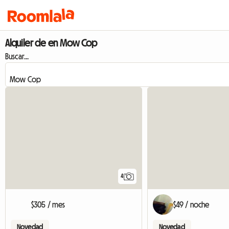
Alquiler de en Mow Cop
Buscar...
4
$305 / mes
$49 / noche
Novedad
Novedad