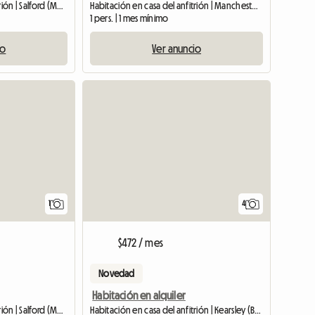
Habitación en casa del anfitrión | Salford (M3 7HB)
Habitación en casa del anfitrión | Manchester (M40 7XF) | 12 M2
1 pers. | 1 mes mínimo
io
Ver anuncio
Ver anuncio
Ver anuncio
1
4
$472 / mes
Novedad
Habitación en alquiler
Habitación en casa del anfitrión | Salford (M6 7NS)
Habitación en casa del anfitrión | Kearsley (BL4 8PY)