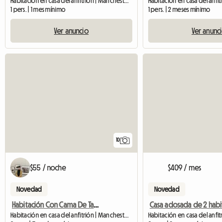
Habitación en casa del anfitrión | Manchester (M14 7PF)
1 pers. | 1 mes mínimo
1 pers. | 2 meses mínimo
Ver anuncio
Ver anunc
10
$55 / noche
$409 / mes
Novedad
Novedad
Habitación Con Cama De Tamaño Mediano Disponible En Mi Casa
Habitación en casa del anfitrión | Manchester (M15 6LF) | 5 M2