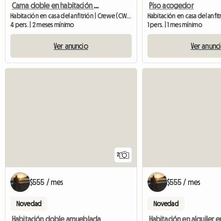
Cama doble en habitación de uso individual.
Piso acogedor
Habitación en casa del anfitrión | Crewe (CW2 7HL)
4 pers. | 2 meses mínimo
1 pers. | 1 mes mínimo
Ver anuncio
Ver anunc
2
$555 / mes
$555 / mes
Novedad
Novedad
Habitación doble amueblada