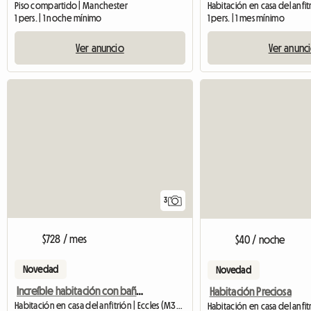
Piso compartido | Manchester
1 pers. | 1 noche mínimo
1 pers. | 1 mes mínimo
Ver anuncio
Ver anunc
3
$728 / mes
$40 / noche
Novedad
Novedad
Increíble habitación con baño privado (sin cargo)
Habitación Preciosa
Habitación en casa del anfitrión | Eccles (M30 8BD)