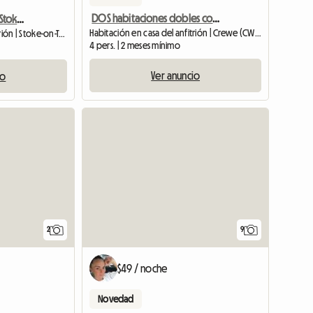
DOS habitaciones dobles con TV de pantalla plana
Habitación Para Alquilar Stoke On Trent
Habitación en casa del anfitrión | Crewe (CW2 7HL)
Habitación en casa del anfitrión | Stoke-on-Trent (ST6 1HE)
4 pers. | 2 meses mínimo
Ver anuncio
io
Ver anunc
2
9
$49 / noche
Novedad