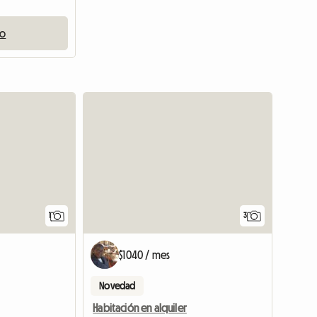
io
Ver anuncio
1
3
$1040 / mes
Novedad
Habitación en alquiler