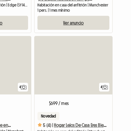
Habitación en casa del anfitrión | Edge (SY14 8JJ)
Habitación en casa del anfitrión | Manchester
1 pers. | 1 mes mínimo
io
Ver anuncio
Ver anuncio
4
4
$699 / mes
Novedad
Habitación doble grande en una zona tranquila
5 (4) |
Hogar Lejos De Casa Eres Bienvenido