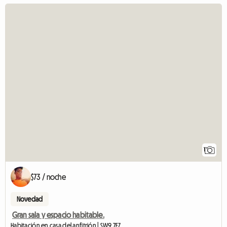
V
1
$73 / noche
Novedad
Gran sala y espacio habitable.
Habitación en casa del anfitrión | SW9 7EZ