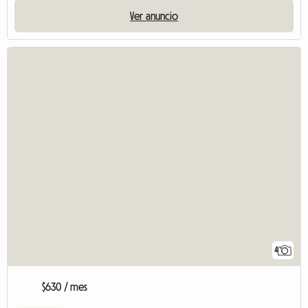
Ver anuncio
4
$630 / mes