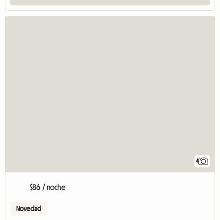
4
$86 / noche
Novedad