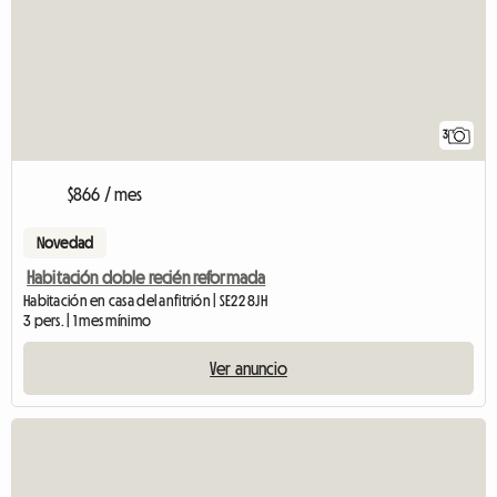
3
$866 / mes
Novedad
Habitación doble recién reformada
Habitación en casa del anfitrión | SE22 8JH
3 pers. | 1 mes mínimo
Ver anuncio