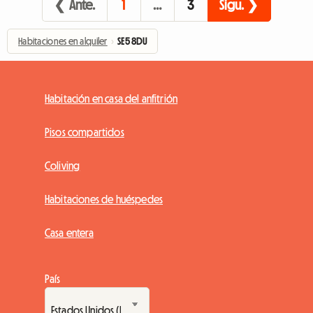
❮ Ante.
1
…
3
Sigu. ❯
Habitaciones en alquiler
›
SE5 8DU
Habitación en casa del anfitrión
Pisos compartidos
Coliving
Habitaciones de huéspedes
Casa entera
País