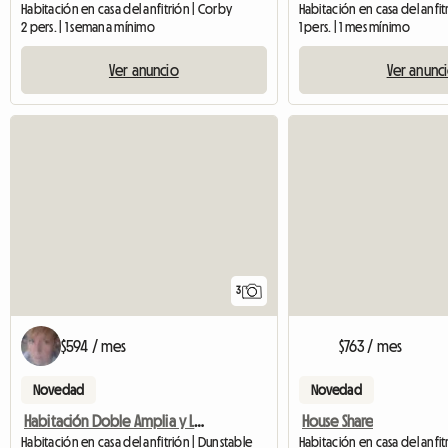
Habitación en casa del anfitrión | Corby
Habitación en casa del anfit
2 pers. | 1 semana mínimo
1 pers. | 1 mes mínimo
Ver anuncio
Ver anunc
3
$594 / mes
$763 / mes
Novedad
Novedad
Habitación Doble Amplia y Luminosa.
House Share
Habitación en casa del anfitrión | Dunstable