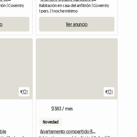
rión | Coventry
Habitación en casa del anfitrión | Coventry
1 pers. | 1 noche mínimo
io
Ver anuncio
4
4
$1383 / mes
Novedad
oble
Apartamento compartido Residencia de estudiantes Student Castle