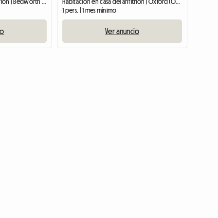
Habitación en casa del anfitrión | Bedworth | 1 M2
Habitación en casa del anfitrión | Oxford (OX1 1NJ) | 14 M2
1 pers. | 1 mes mínimo
io
Ver anuncio