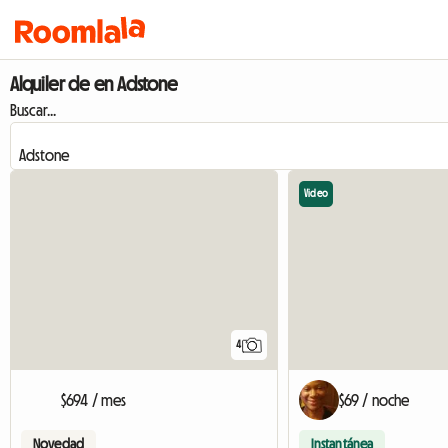
Alquiler de en Adstone
Buscar...
Video
4
$694 / mes
$69 / noche
Novedad
Instantánea