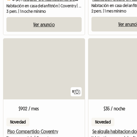
Habitación en casa del anfit
Habitación en casa del anfitrión | Coventry | 27 SQFT
2 pers. | 1 mes mínimo
3 pers. | 1 noche mínimo
Ver anunc
Ver anuncio
8
$902 / mes
$35 / noche
Novedad
Novedad
Piso Compartido Coventry
Se alquila habitacion d