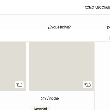
CÓMO FUNCIONA
I
¿En qué fechas?
pe
7
5
$49 / noche
Novedad