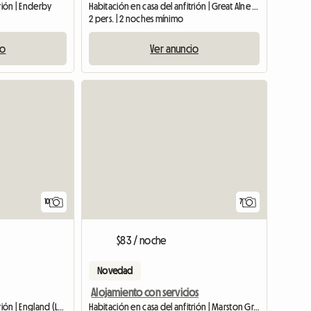
rión | Enderby
Habitación en casa del anfitrión | Great Alne (B49 6HH) | 70 M2
2 pers. | 2 noches mínimo
io
Ver anuncio
Ver anuncio
10
7
$83 / noche
Novedad
Alojamiento con servicios
Habitación en casa del anfitrión | England (LU5 4SY)
Habitación en casa del anfitrión | Marston Green (B37 7AL)