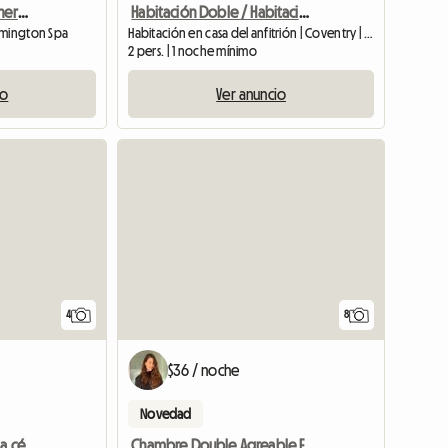
Habitación en una zona hermosa y codiciada
Habitación Doble / Habitación Individual
amington Spa
Habitación en casa del anfitrión | Coventry | 36 SQFT
2 pers. | 1 noche mínimo
io
Ver anuncio
Ver anuncio
4
8
$36 / noche
Novedad
Habitación doble en casa céntrica
Chambre Double Agreable Et Moderne - 20 Min Du Centre