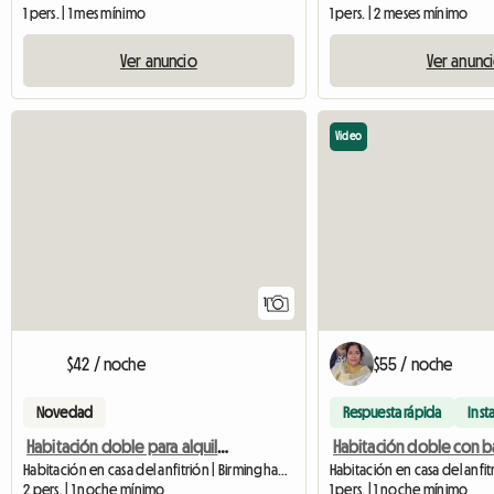
1 pers. | 1 mes mínimo
1 pers. | 2 meses mínimo
Ver anuncio
Ver anunc
Video
Ver anuncio
1
$42 / noche
$55 / noche
Novedad
Respuesta rápida
Inst
Habitación doble para alquilar/corta o larga temporada
Habitación en casa del anfitrión | Birmingham (B25 8HR)
2 pers. | 1 noche mínimo
1 pers. | 1 noche mínimo