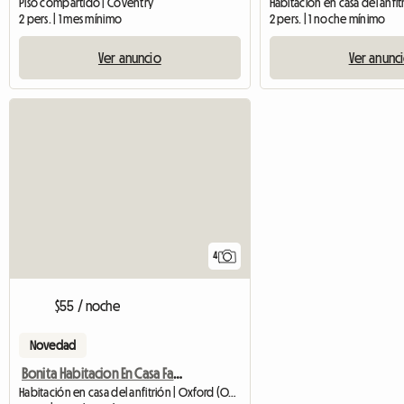
Piso compartido | Coventry
2 pers. | 1 mes mínimo
2 pers. | 1 noche mínimo
Ver anuncio
Ver anunc
4
$55 / noche
Novedad
Bonita Habitacion En Casa Familiar
Habitación en casa del anfitrión | Oxford (OX1 4QB)