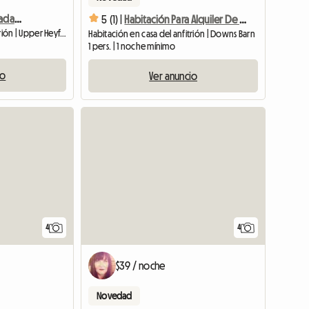
Habitación amplia y agradable en casa compartida para una persona.
5 (1) |
Habitación Para Alquiler De Corta Estancia
Habitación en casa del anfitrión | Upper Heyford (OX25 5TN) | 144 M2
Habitación en casa del anfitrión | Downs Barn
1 pers. | 1 noche mínimo
io
Ver anuncio
Ver anuncio
4
4
$39 / noche
Novedad