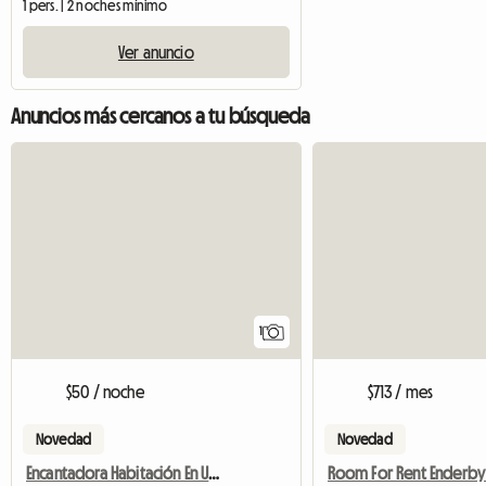
1 pers. | 2 noches mínimo
Ver anuncio
Anuncios más cercanos a tu búsqueda
Ver anuncio
1
$50 / noche
$713 / mes
Novedad
Novedad
Encantadora Habitación En Una Hermosa Casa Solo Para Mujeres