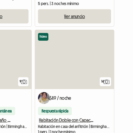
5 pers. | 3 noches mínimo
io
Ver anuncio
Video
9
14
$49 / noche
antánea
Respuesta rápida
Habitación doble con baño privado
Habitación Doble con Capacidad para 4 Adultos Compartiendo
Habitación en casa del anfitrión | Birmingham (B11 3LE) | 100 M2
Habitación en casa del anfitrión | Birmingham (B11 3LE) | 120 M2
1 pers. | 1 noche mínimo