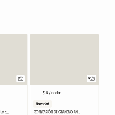
Ver anuncio
1
5
$117 / noche
Novedad
Room For Rent Enderby Leicester
CONVERSIÓN DE GRANERO ANEXO AUTÓNOMO DE UNA HABITACIÓN