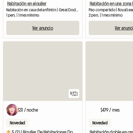
Habitación en alquiler
Habitación en casa del anfitrión | Great Doddington
Piso compartido | Royal Le
1 pers. | 1 mes mínimo
2 pers. | 1 mes mínimo
Ver anuncio
Ver anunc
3
$31 / noche
$479 / mes
Novedad
Novedad
5 (2) |
Alquiler De Habitaciones Dobles Y Sencillas