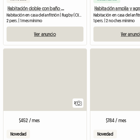
Habitación doble con baño privado
Habitación en casa del anfitrión | Rugby (CV21 1FJ)
2 pers. | 1 mes mínimo
1 pers. | 2 noches mínimo
Ver anuncio
Ver anunc
2
$452 / mes
$784 / mes
Novedad
Novedad