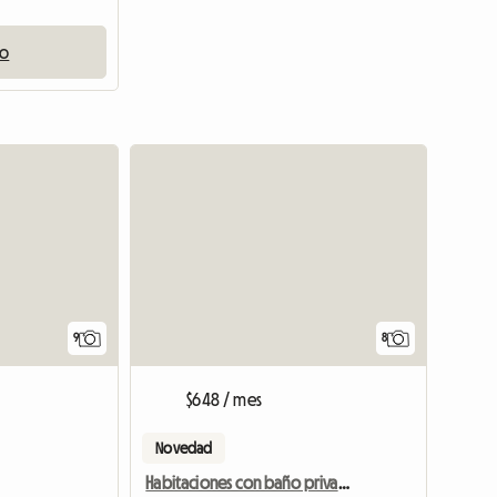
io
9
8
$648 / mes
Novedad
Habitaciones con baño privado completamente amuebladas y decoradas cerca de Birmingham