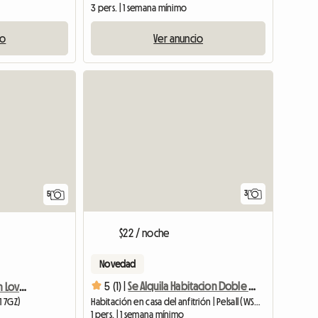
3 pers. | 1 semana mínimo
io
Ver anuncio
3
5
$22 / noche
Novedad
5 (1) |
Se Alquila Habitacion Doble Y Habitacion Sencilla
Habitación Disponible En Lovely Home
1 7GZ)
Habitación en casa del anfitrión | Pelsall (WS3 5EZ)
1 pers. | 1 semana mínimo