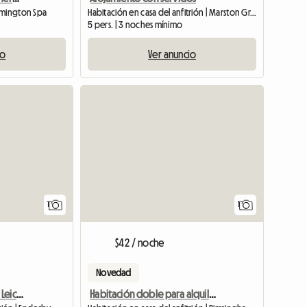
amington Spa
Habitación en casa del anfitrión | Marston Green (B37 7AL)
5 pers. | 3 noches mínimo
io
Ver anuncio
Ver anuncio
Ver anun
1
1
$42 / noche
Novedad
Room For Rent Enderby Leicester
Habitación doble para alquilar/corta o larga temporada