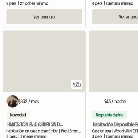
2 pers. | 2 noches mínimo
4 pers. | 1 semana mínimo
Ver anuncio
Ver anunc
4
$832 / mes
$43 / noche
Novedad
Respuesta rápida
HABITACIÓN EN ALQUILER SIN DEPOSITO TODOS LOS GASTOS INCLUIDOS
Habitación en casa del anfitrión | West Bromwich (B71 1QZ) | 12 M2
Casa entera | Woodville (DE1
3 pers. | 3 meses mínimo
3 pers. | 1 semana mínimo