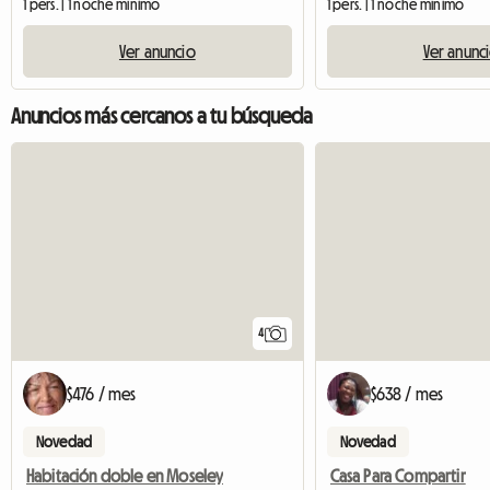
1 pers. | 1 noche mínimo
1 pers. | 1 noche mínimo
Ver anuncio
Ver anunc
Anuncios más cercanos a tu búsqueda
4
$476 / mes
$638 / mes
Novedad
Novedad
Habitación doble en Moseley
Casa Para Compartir