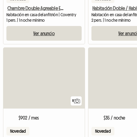
Chambre Double Agreable Et Moderne - 20 Min Du Centre
Habitación en casa del anfitrión | Coventry
1 pers. | 1 noche mínimo
2 pers. | 1 noche mínimo
Ver anuncio
Ver anunc
8
$902 / mes
$35 / noche
Novedad
Novedad