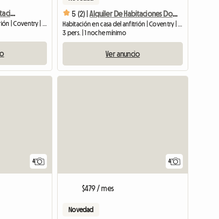
Habitación Doble / Habitación Individual
5 (2) |
Alquiler De Habitaciones Dobles Y Sencillas
Habitación en casa del anfitrión | Coventry | 36 SQFT
Habitación en casa del anfitrión | Coventry | 27 SQFT
3 pers. | 1 noche mínimo
io
Ver anuncio
4
4
$479 / mes
Novedad