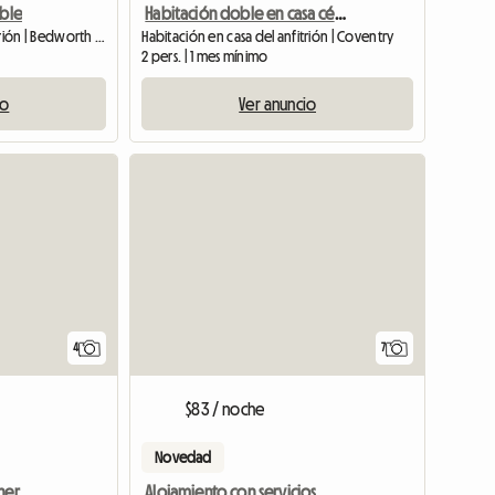
oble
Habitación doble en casa céntrica
Habitación en casa del anfitrión | Bedworth | 1 M2
Habitación en casa del anfitrión | Coventry
2 pers. | 1 mes mínimo
io
Ver anuncio
4
7
$83 / noche
Novedad
Habitación en una zona hermosa y codiciada
Alojamiento con servicios