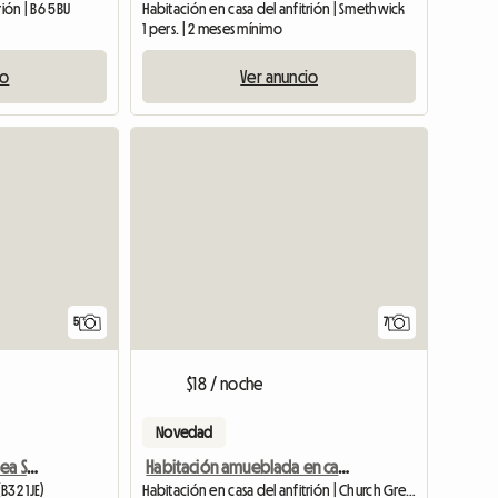
rión | B6 5BU
Habitación en casa del anfitrión | Smethwick
1 pers. | 2 meses mínimo
io
Ver anuncio
5
7
$18 / noche
Novedad
Torre Ashburnham/Chelsea SW10
Habitación amueblada en casa compartida, incluye gastos
B32 1JE)
Habitación en casa del anfitrión | Church Gresley