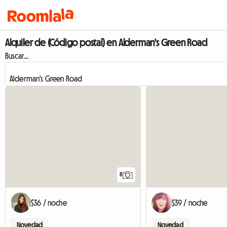
Alquiler de (Código postal) en Alderman's Green Road
Buscar...
8
$36 / noche
$39 / noche
Novedad
Novedad