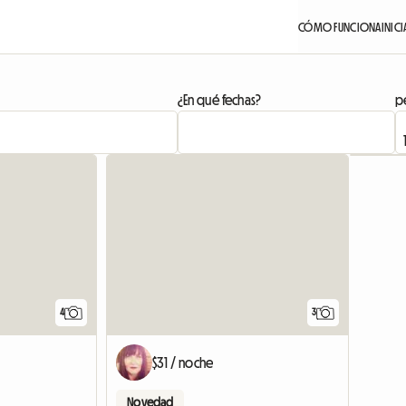
CÓMO FUNCIONA
INICI
¿En qué fechas?
pe
4
3
$31 / noche
Novedad