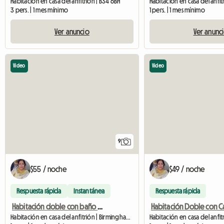
Habitación en casa del anfitrión | B34 6BH
Habitación en casa del anfit
3 pers. | 1 mes mínimo
1 pers. | 1 mes mínimo
Ver anuncio
Ver anunc
Video
Video
9
$55 / noche
$49 / noche
Respuesta rápida
Instantánea
Respuesta rápida
Habitación doble con baño privado
Habitación en casa del anfitrión | Birmingham (B11 3LE) | 100 M2