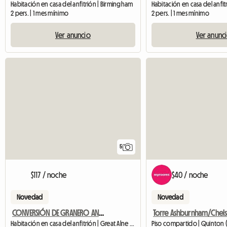
Habitación en casa del anfitrión | Birmingham
Habitación en casa del anfit
2 pers. | 1 mes mínimo
2 pers. | 1 mes mínimo
Ver anuncio
Ver anunc
5
$117 / noche
$40 / noche
Novedad
Novedad
CONVERSIÓN DE GRANERO ANEXO AUTÓNOMO DE UNA HABITACIÓN
Habitación en casa del anfitrión | Great Alne (B49 6HH) | 70 M2
Piso compartido | Quinton (