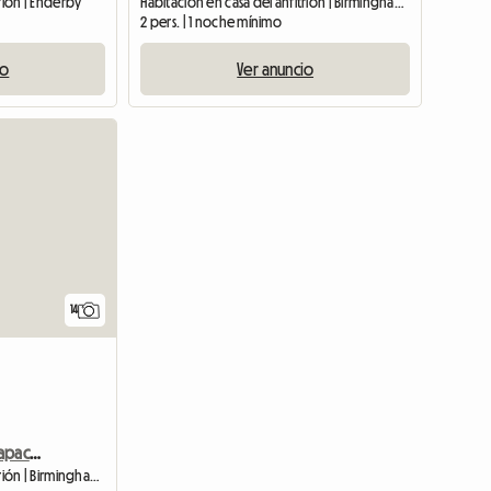
rión | Enderby
Habitación en casa del anfitrión | Birmingham (B25 8HR)
2 pers. | 1 noche mínimo
io
Ver anuncio
14
Habitación Doble con Capacidad para 4 Adultos Compartiendo
Habitación en casa del anfitrión | Birmingham (B11 3LE) | 120 M2