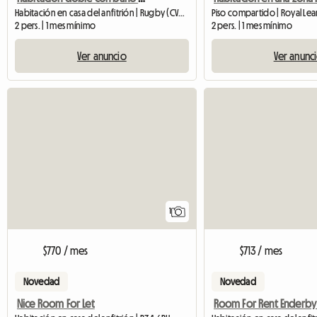
Habitación en casa del anfitrión | Rugby (CV21 1FJ)
Piso compartido | Royal Le
2 pers. | 1 mes mínimo
2 pers. | 1 mes mínimo
Ver anuncio
Ver anunc
Ver anuncio
1
$770 / mes
$713 / mes
Novedad
Novedad
Nice Room For Let