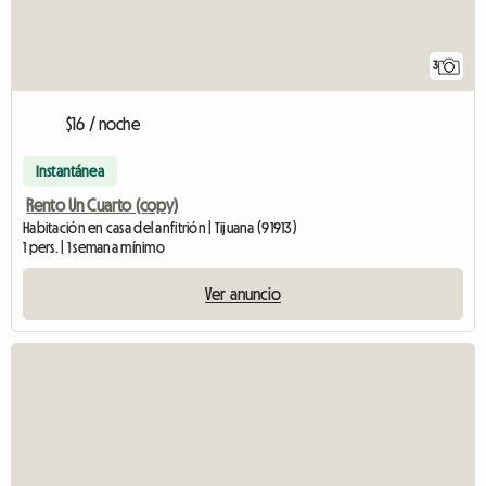
3
$16 / noche
Instantánea
Rento Un Cuarto (copy)
Habitación en casa del anfitrión | Tijuana (91913)
1 pers. | 1 semana mínimo
Ver anuncio