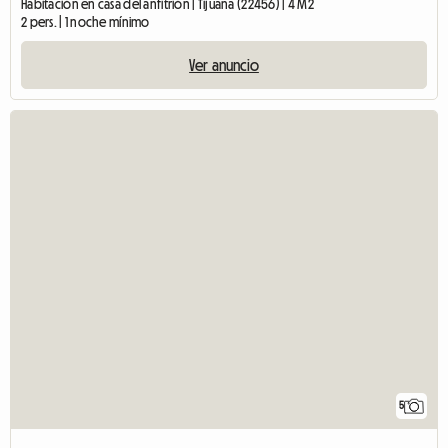
Habitación en casa del anfitrión | Tijuana (22456) | 4 M2
2 pers. | 1 noche mínimo
Ver anuncio
5