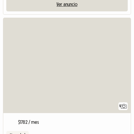
Ver anuncio
5
$1782 / mes