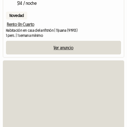
$14 / noche
Novedad
Rento Un Cuarto
Habitación en casa del anfitrión | Tijuana (91913)
1 pers. | 1 semana mínimo
Ver anuncio