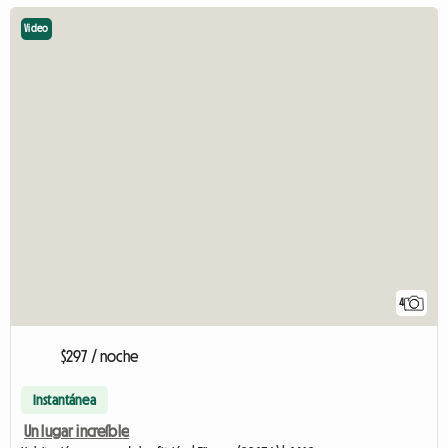
Video
4
$297 / noche
Instantánea
Un lugar increíble