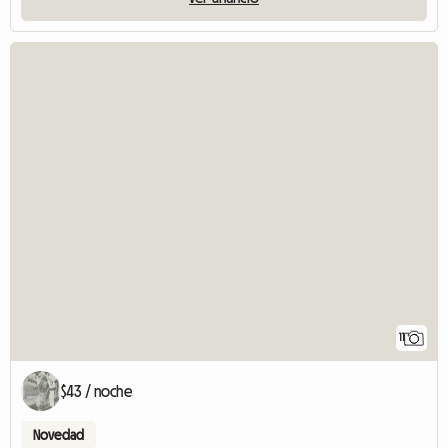
11
$43 / noche
Novedad