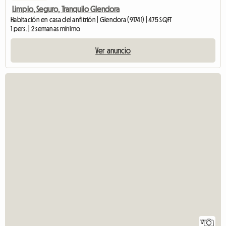
Limpio, Seguro, Tranquilo Glendora
Habitación en casa del anfitrión | Glendora (91741) | 475 SQFT
1 pers. | 2 semanas mínimo
Ver anuncio
17