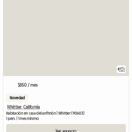
4
$850 / mes
Novedad
Whittier, California
Habitación en casa del anfitrión | Whittier (90603)
1 pers. | 1 mes mínimo
Ver anuncio