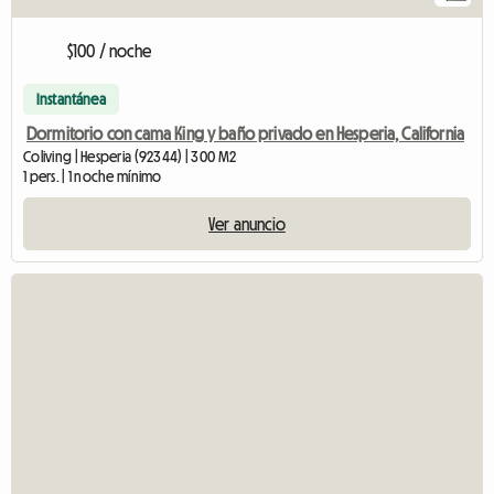
$100 / noche
Instantánea
Dormitorio con cama King y baño privado en Hesperia, California
Coliving | Hesperia (92344) | 300 M2
1 pers. | 1 noche mínimo
Ver anuncio