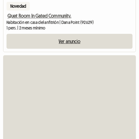
Novedad
Quet Room In Gated Community.
Habitación en casa del anfitrión | Dana Point (92629)
1 pers. | 2 meses mínimo
Ver anuncio