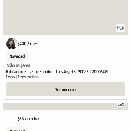
5
$400 / mes
Novedad
Sólo mujeres
Habitación en casa del anfitrión | Los Angeles (90063) | 3000 SQFT
1 pers. | 1 mes mínimo
Ver anuncio
1
Ver anuncio
$83 / noche