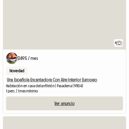
6
$1495 / mes
Novedad
Una Española Encantadora Con Aire Interior Europeo
Habitación en casa del anfitrión | Pasadena (91104)
1 pers. | 1 mes mínimo
Ver anuncio