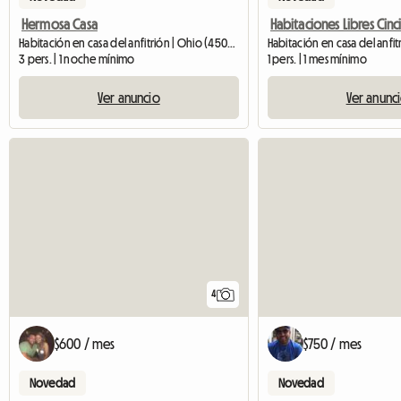
Hermosa Casa
Habitaciones Libres Cinc
Habitación en casa del anfitrión | Ohio (45044)
Habitación en casa del anfitr
3 pers. | 1 noche mínimo
1 pers. | 1 mes mínimo
Ver anuncio
Ver anunc
4
$600 / mes
$750 / mes
Novedad
Novedad