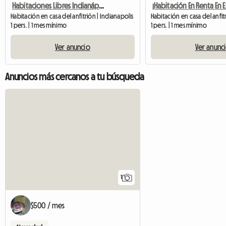
Habitaciones Libres Indianápolis
Habitación en casa del anfitrión | Indianapolis
1 pers. | 1 mes mínimo
1 pers. | 1 mes mínimo
Ver anuncio
Ver anunc
Anuncios más cercanos a tu búsqueda
Ver anuncio
1
$500 / mes