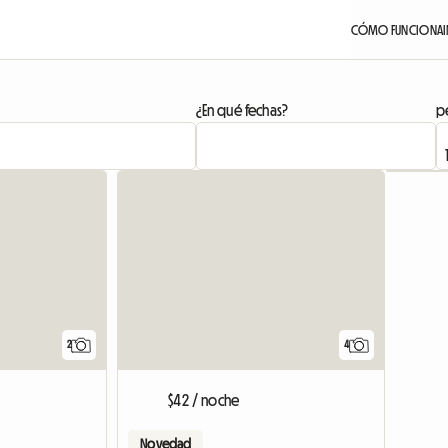
CÓMO FUNCIONA
¿En qué fechas?
pe
Ver anunc
2
4
$42 / noche
Novedad