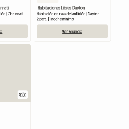
innati
Habitaciones Libres Dayton
ión | Cincinnati
Habitación en casa del anfitrión | Dayton
2 pers. | 1 noche mínimo
io
Ver anuncio
3