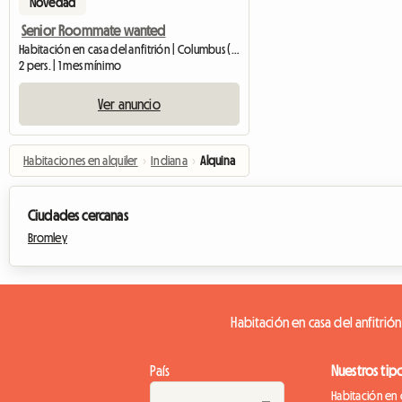
Novedad
Senior Roommate wanted
Habitación en casa del anfitrión | Columbus (43231)
2 pers. | 1 mes mínimo
Ver anuncio
Habitaciones en alquiler
›
Indiana
›
Alquina
Ciudades cercanas
Bromley
Habitación en casa del anfitrión
País
Nuestros tip
Habitación en 