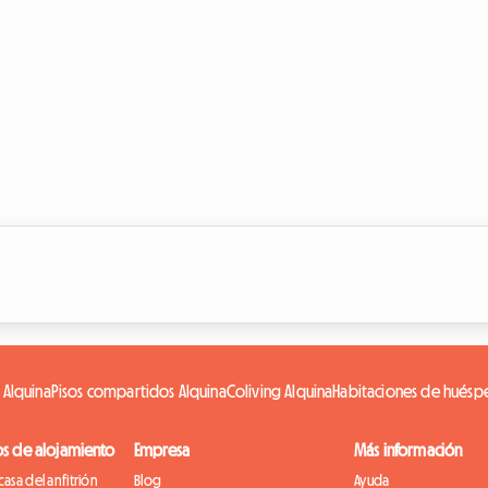
 Alquina
Pisos compartidos Alquina
Coliving Alquina
Habitaciones de huésp
os de alojamiento
Empresa
Más información
casa del anfitrión
Blog
Ayuda