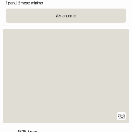
1 pers. | 2 meses mínimo
Ver anuncio
2
$525 / mes