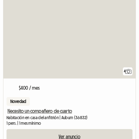
4
$400 / mes
Novedad
Necesito un compañero de cuarto
Habitación en casa del anfitrión | Auburn (36832)
1 pers. | 1 mes mínimo
Ver anuncio