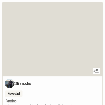
3
$35 / noche
Novedad
Pacífico