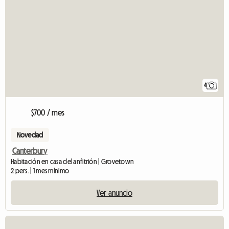
4
$700 / mes
Novedad
Canterbury
Habitación en casa del anfitrión | Grovetown
2 pers. | 1 mes mínimo
Ver anuncio