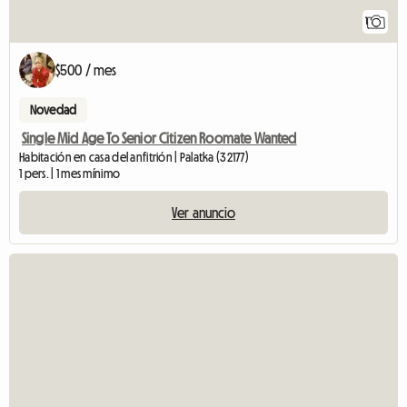
1
$500 / mes
Novedad
Single Mid Age To Senior Citizen Roomate Wanted
Habitación en casa del anfitrión | Palatka (32177)
1 pers. | 1 mes mínimo
Ver anuncio