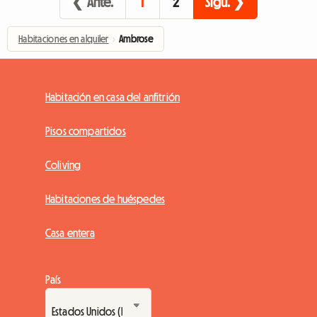
❮ Ante.
1
2
Sigu. ❯
Habitaciones en alquiler
›
Ambrose
Habitación en casa del anfitrión
Pisos compartidos
Coliving
Habitaciones de huéspedes
Casa entera
País