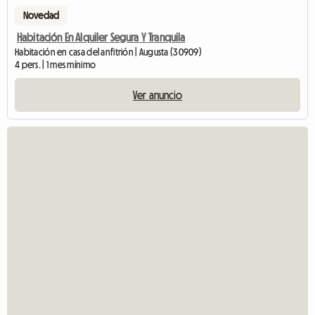
Novedad
Habitación En Alquiler Segura Y Tranquila
Habitación en casa del anfitrión | Augusta (30909)
4 pers. | 1 mes mínimo
Ver anuncio
V