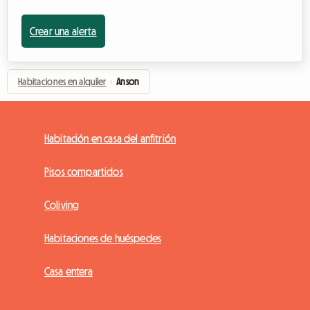
Crear una alerta
Habitaciones en alquiler
›
Anson
Habitación en casa del anfitrión
Pisos compartidos
Coliving
Habitaciones de huéspedes
Casa entera