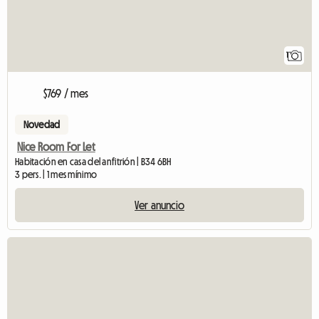
1
$769 / mes
Novedad
Nice Room For Let
Habitación en casa del anfitrión | B34 6BH
3 pers. | 1 mes mínimo
Ver anuncio