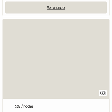
Ver anuncio
4
$35 / noche