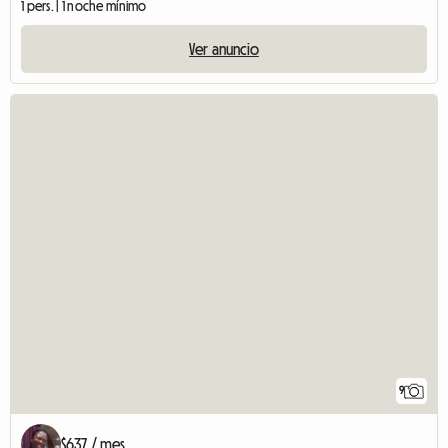
1 pers. | 1 noche mínimo
Ver anuncio
9
$637 / mes