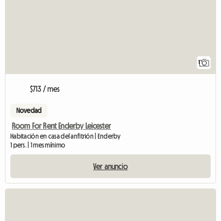
1
$713 / mes
Novedad
Room For Rent Enderby Leicester
Habitación en casa del anfitrión | Enderby
1 pers. | 1 mes mínimo
Ver anuncio