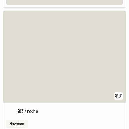
7
$83 / noche
Novedad