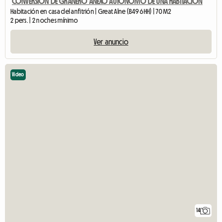
CONVERSIÓN DE GRANERO ANEXO AUTÓNOMO DE UNA HABITACIÓN
Habitación en casa del anfitrión | Great Alne (B49 6HH) | 70 M2
2 pers. | 2 noches mínimo
Ver anuncio
Video
14