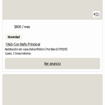
4
$800 / mes
Novedad
1 Hab Con Baño Principal
Habitación en casa del anfitrión | Portland (97225)
1 pers. | 1 mes mínimo
Ver anuncio