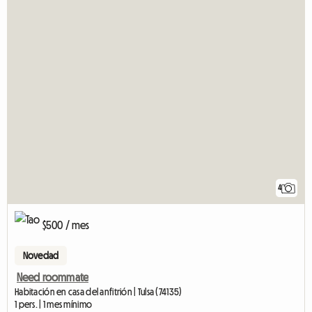
4
$500 / mes
Novedad
Need roommate
Habitación en casa del anfitrión | Tulsa (74135)
1 pers. | 1 mes mínimo