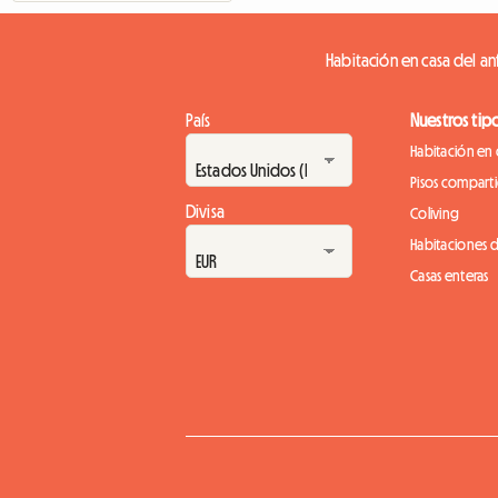
Habitación en casa del anf
País
Nuestros tip
Habitación en 
Pisos compart
Divisa
Coliving
Habitaciones 
Casas enteras