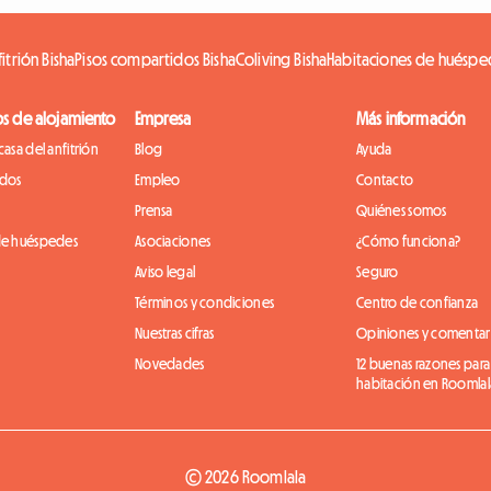
itrión Bisha
Pisos compartidos Bisha
Coliving Bisha
Habitaciones de huéspe
os de alojamiento
Empresa
Más información
casa del anfitrión
Blog
Ayuda
idos
Empleo
Contacto
Prensa
Quiénes somos
de huéspedes
Asociaciones
¿Cómo funciona?
Aviso legal
Seguro
Términos y condiciones
Centro de confianza
Nuestras cifras
Opiniones y comentar
Novedades
12 buenas razones para
habitación en Roomlal
© 2026 Roomlala