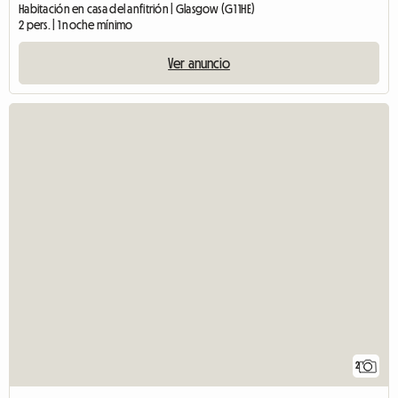
Habitación en casa del anfitrión | Glasgow (G1 1HE)
2 pers. | 1 noche mínimo
Ver anuncio
2