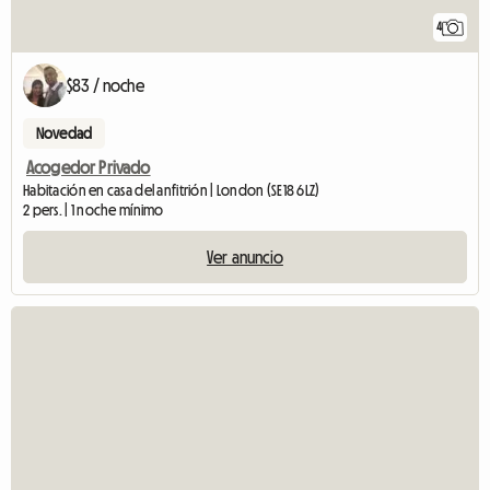
4
$83 / noche
Novedad
Acogedor Privado
Habitación en casa del anfitrión | London (SE18 6LZ)
2 pers. | 1 noche mínimo
Ver anuncio