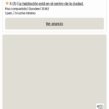
5 (3) |
La habitación está en el centro de la ciudad.
Piso compartido | Dundee | 13 M2
1 pers. | 1 noche mínimo
Ver anuncio
4