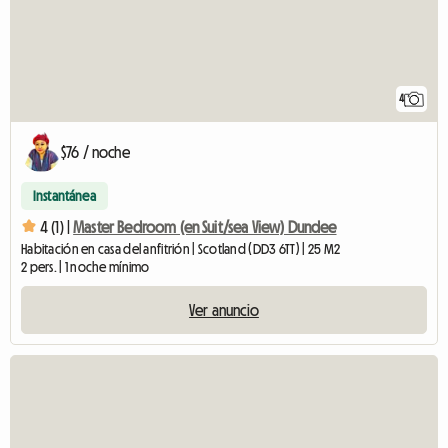
4
$76 / noche
Instantánea
4 (1) |
Master Bedroom (en Suit/sea View) Dundee
Habitación en casa del anfitrión | Scotland (DD3 6TT) | 25 M2
2 pers. | 1 noche mínimo
Ver anuncio