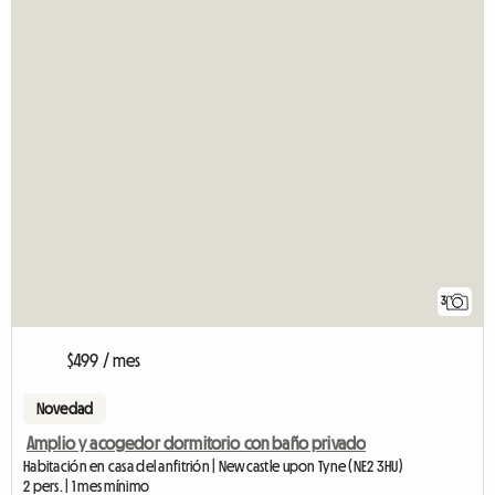
3
$499 / mes
Novedad
Amplio y acogedor dormitorio con baño privado
Habitación en casa del anfitrión | Newcastle upon Tyne (NE2 3HU)
2 pers. | 1 mes mínimo