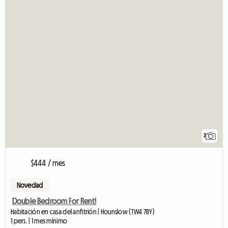
2
$444 / mes
Novedad
Double Bedroom For Rent!
Habitación en casa del anfitrión | Hounslow (TW4 7BY)
1 pers. | 1 mes mínimo