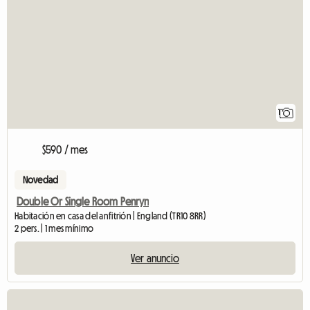
1
$590 / mes
Novedad
Double Or Single Room Penryn
Habitación en casa del anfitrión | England (TR10 8RR)
2 pers. | 1 mes mínimo
Ver anuncio