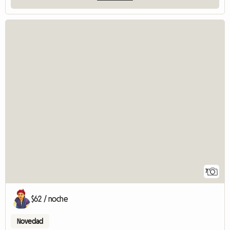
7
$62 / noche
Novedad