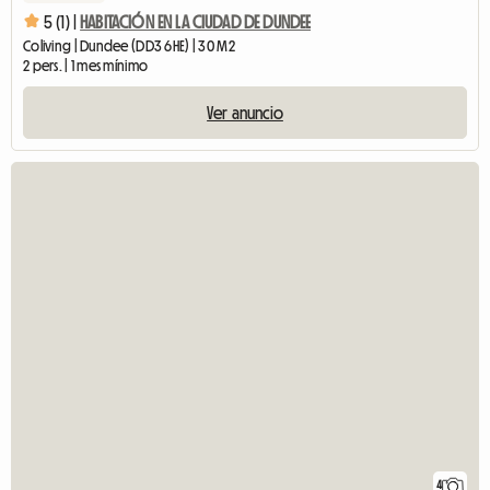
5 (1) |
HABITACIÓN EN LA CIUDAD DE DUNDEE
Coliving | Dundee (DD3 6HE) | 30 M2
2 pers. | 1 mes mínimo
Ver anuncio
4