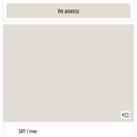
Ver anuncio
4
$471 / mes