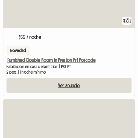
2
$55 / noche
Novedad
Furnished Double Room In Preston Pr1 Poscode
Habitación en casa del anfitrión | PR1 1PT
2 pers. | 1 noche mínimo
Ver anuncio