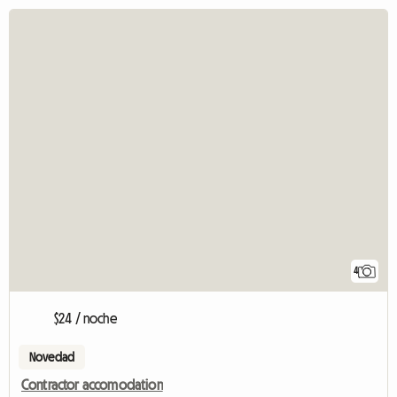
4
$24 / noche
Novedad
Contractor accomodation