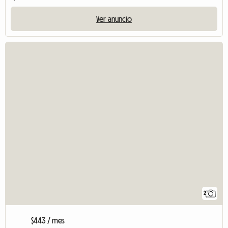
Ver anuncio
2
$443 / mes