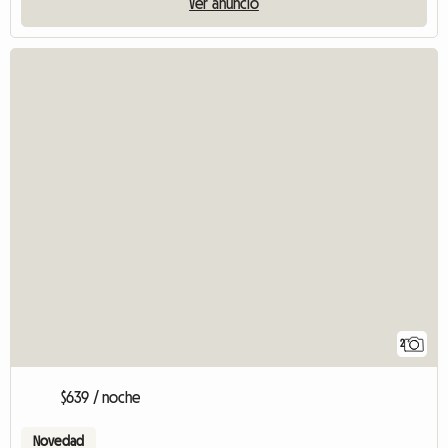
Ver anuncio
2
$639 / noche
Novedad