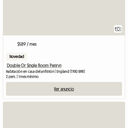
1
$589 / mes
Novedad
Double Or Single Room Penryn
Habitación en casa del anfitrión | England (TR10 8RR)
2 pers. | 1 mes mínimo
Ver anuncio