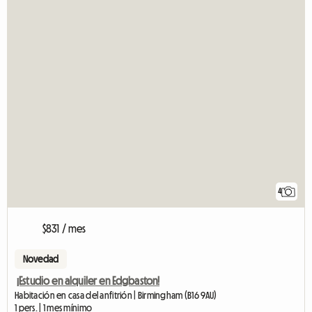
4
$831 / mes
Novedad
¡Estudio en alquiler en Edgbaston!
Habitación en casa del anfitrión | Birmingham (B16 9AU)
1 pers. | 1 mes mínimo