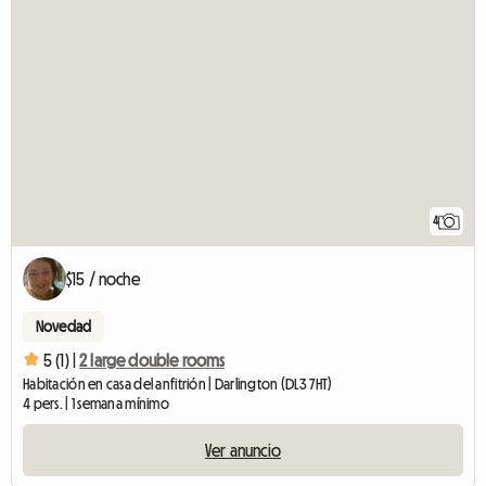
4
$15 / noche
Novedad
5 (1) |
2 large double rooms
Habitación en casa del anfitrión | Darlington (DL3 7HT)
4 pers. | 1 semana mínimo
Ver anuncio