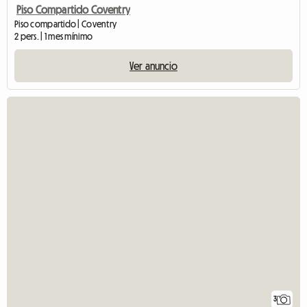
Piso Compartido Coventry
Piso compartido | Coventry
2 pers. | 1 mes mínimo
Ver anuncio
3