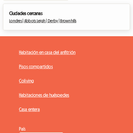
Ciudades cercanas
Londres |
Abbots Leigh |
Derby |
Brownhills
Habitación en casa del anfitrión
Pisos compartidos
Coliving
Habitaciones de huéspedes
Casa entera
País