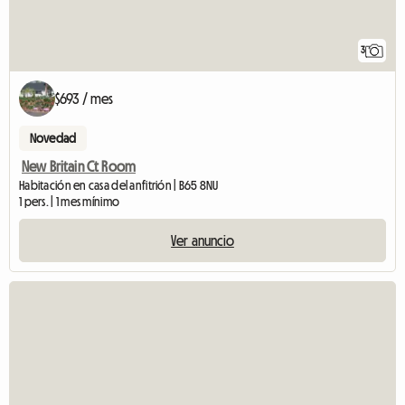
3
$693 / mes
Novedad
New Britain Ct Room
Habitación en casa del anfitrión | B65 8NU
1 pers. | 1 mes mínimo
Ver anuncio