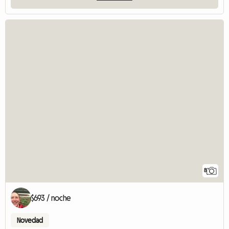
8
$693 / noche
Novedad