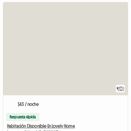
5
$43 / noche
Respuesta rápida
Habitación Disponible En Lovely Home