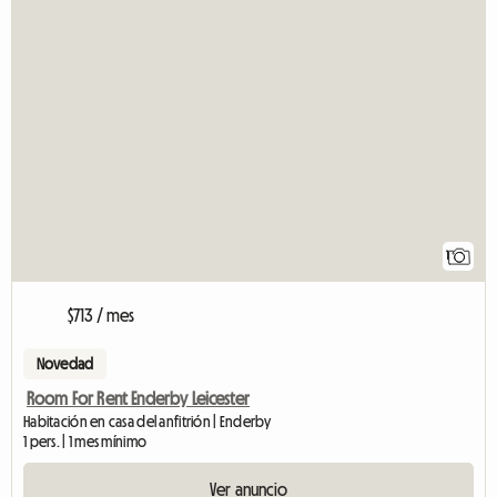
1
$713 / mes
Novedad
Room For Rent Enderby Leicester
Habitación en casa del anfitrión | Enderby
1 pers. | 1 mes mínimo
Ver anuncio