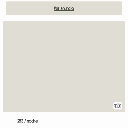
Ver anuncio
7
$83 / noche