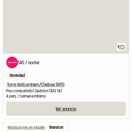
5
$40 / noche
Novedad
Torre Ashburnham/Chelsea SW10
Piso compartido | Quinton (B32 1JE)
4 pers. | 1 semana mínimo
Ver anuncio
Habitaciones en alquiler
›
Branston