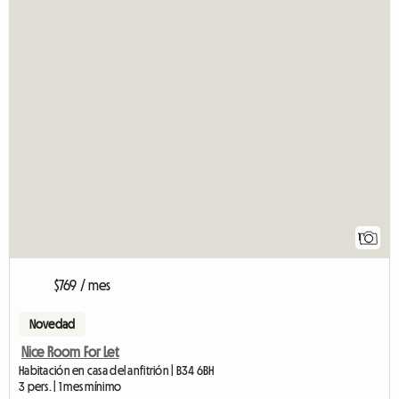
1
$769 / mes
Novedad
Nice Room For Let
Habitación en casa del anfitrión | B34 6BH
3 pers. | 1 mes mínimo