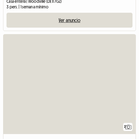
Casa entera | Woodville (DE11 7GZ)
3 pers. | 1 semana mínimo
Ver anuncio
2