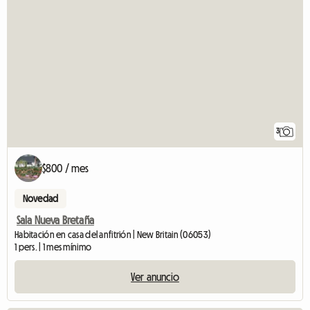
3
$800 / mes
Novedad
Sala Nueva Bretaña
Habitación en casa del anfitrión | New Britain (06053)
1 pers. | 1 mes mínimo
Ver anuncio