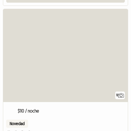
12
$110 / noche
Novedad