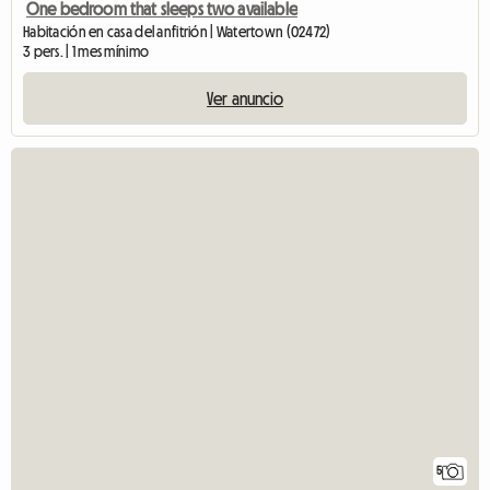
One bedroom that sleeps two available
Habitación en casa del anfitrión | Watertown (02472)
3 pers. | 1 mes mínimo
Ver anuncio
5