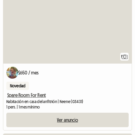
1
$650 / mes
Novedad
Spare Room For Rent
Habitación en casa del anfitrión | Keene (03431)
1 pers. | 1 mes mínimo
Ver anuncio