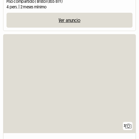
Piso compartido | Bristol (BS5 8TY)
4 pers. | 2 meses mínimo
Ver anuncio
3