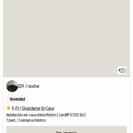
4
$29 / noche
Novedad
5 (1) |
Quedarse En Casa
Habitación en casa del anfitrión | Cardiff (CF23 5LS)
7 pers. | 1 semana mínimo
Ver anuncio