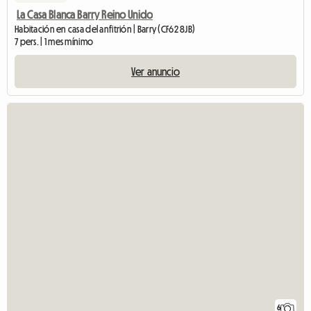
La Casa Blanca Barry Reino Unido
Habitación en casa del anfitrión | Barry (CF62 8JB)
7 pers. | 1 mes mínimo
Ver anuncio
6