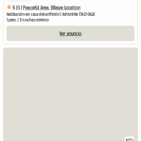
5 (1) |
Peaceful Area, Village Location
Habitación en casa del anfitrión | Ashbrittle (TA21 0LQ)
1 pers. | 3 noches mínimo
Ver anuncio
3