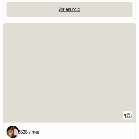
Ver anuncio
4
$528 / mes