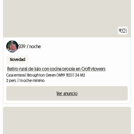
12
$139 / noche
Novedad
Retiro rural de lujo con cocina propia en Croftytowers
Casa entera | Broughton Green (WR9 7ED) | 34 M2
2 pers. | 1 noche mínimo
Ver anuncio