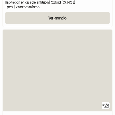
Habitación en casa del anfitrión | Oxford (OX1 4QB)
1 pers. | 2 noches mínimo
Ver anuncio
3