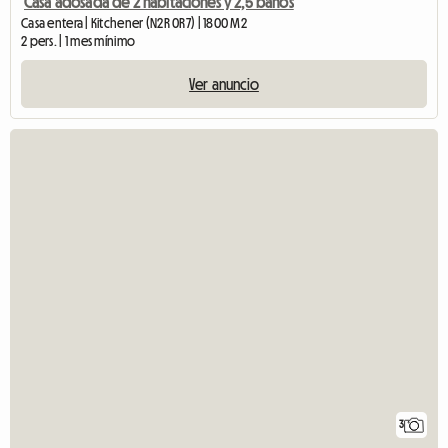
Casa adosada de 2 habitaciones y 2,5 baños
Casa entera | Kitchener (N2R 0R7) | 1800 M2
2 pers. | 1 mes mínimo
Ver anuncio
3