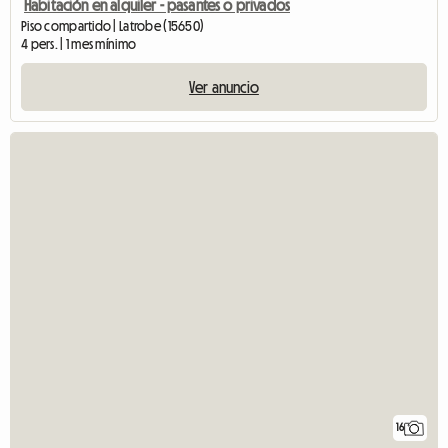
Habitación en alquiler - pasantes o privados
Piso compartido | Latrobe (15650)
4 pers. | 1 mes mínimo
Ver anuncio
16