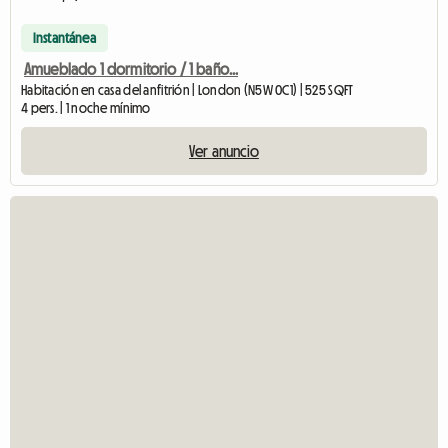
Instantánea
Amueblado 1 dormitorio / 1 baño...
Habitación en casa del anfitrión | London (N5W 0C1) | 525 SQFT
4 pers. | 1 noche mínimo
Ver anuncio