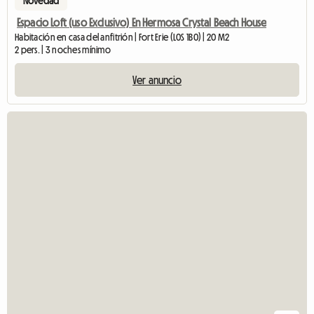
Novedad
Espacio Loft (uso Exclusivo) En Hermosa Crystal Beach House
Habitación en casa del anfitrión | Fort Erie (L0S 1B0) | 20 M2
2 pers. | 3 noches mínimo
Ver anuncio