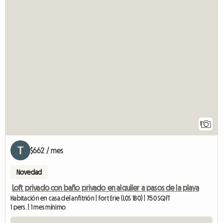
1
$662 / mes
Novedad
Loft privado con baño privado en alquiler a pasos de la playa
Habitación en casa del anfitrión | Fort Erie (L0S 1B0) | 750 SQFT
1 pers. | 1 mes mínimo