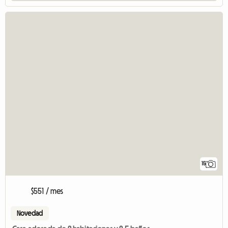
15
$551 / mes
Novedad