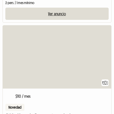
2 pers. | 1 mes mínimo
Ver anuncio
Ver anuncio
1
$110 / mes
Novedad