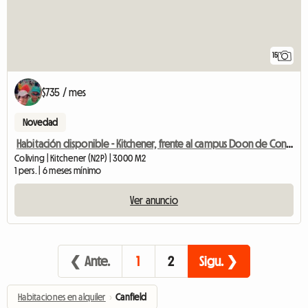
15
$735 / mes
Novedad
Habitación disponible - Kitchener, frente al campus Doon de Conestoga College
Coliving | Kitchener (N2P) | 3000 M2
1 pers. | 6 meses mínimo
Ver anuncio
❮ Ante.
1
2
Sigu. ❯
Habitaciones en alquiler
›
Canfield