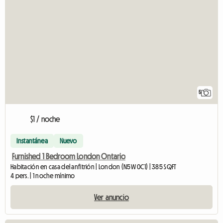
5
$1 / noche
Instantánea
Nuevo
Furnished 1 Bedroom London Ontario
Habitación en casa del anfitrión | London (N5W 0C1) | 385 SQFT
4 pers. | 1 noche mínimo
Ver anuncio