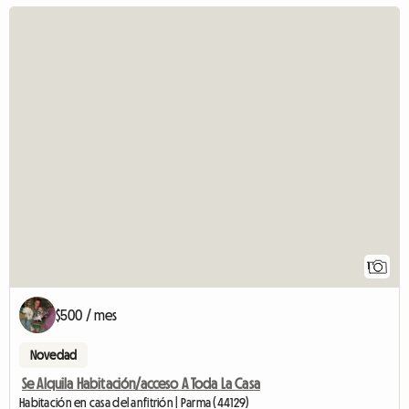
Ve
1
$500 / mes
Novedad
Se Alquila Habitación/acceso A Toda La Casa
Habitación en casa del anfitrión | Parma (44129)