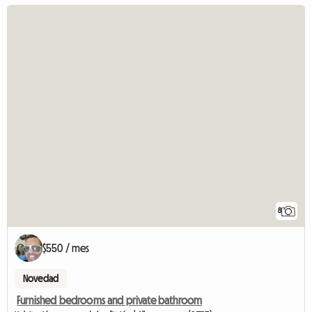
8
$550 / mes
Novedad
Furnished bedrooms and private bathroom