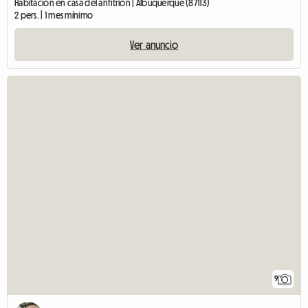
Habitación en casa del anfitrión | Albuquerque (87113)
2 pers. | 1 mes mínimo
Ver anuncio
9