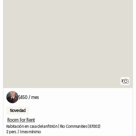
2
$450 / mes
Novedad
Room For Rent
Habitación en casa del anfitrión | Rio Communities (87002)
2 pers. | 1 mes mínimo