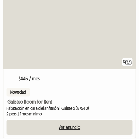
12
$445 / mes
Novedad
Galisteo Room For Rent
Habitación en casa del anfitrión | Galisteo (87540)
2 pers. | 1 mes mínimo
Ver anuncio