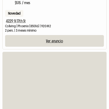
$515 / mes
Novedad
4229 N 17th St
Coliving | Phoenix (85016) | 920 M2
2 pers. | 3 meses mínimo
Ver anuncio