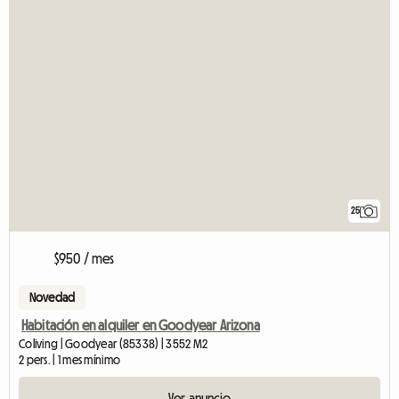
25
$950 / mes
Novedad
Habitación en alquiler en Goodyear Arizona
Coliving | Goodyear (85338) | 3552 M2
2 pers. | 1 mes mínimo
Ver anuncio