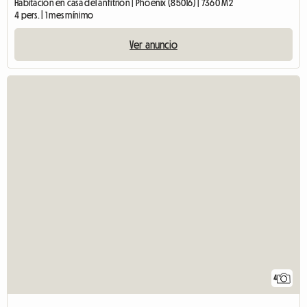
Habitación en casa del anfitrión | Phoenix (85016) | 7360 M2
4 pers. | 1 mes mínimo
Ver anuncio
4