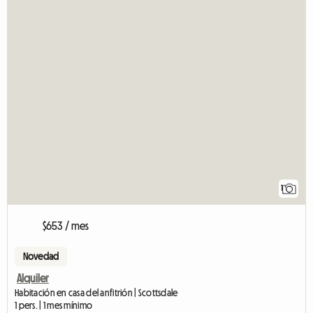
1
$653 / mes
Novedad
Alquiler
Habitación en casa del anfitrión | Scottsdale
1 pers. | 1 mes mínimo