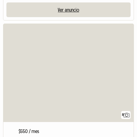
Ver anuncio
8
$550 / mes