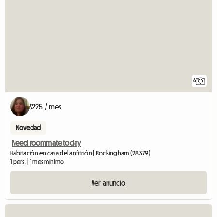
6
$225 / mes
Novedad
Need roommate today
Habitación en casa del anfitrión | Rockingham (28379)
1 pers. | 1 mes mínimo
Ver anuncio