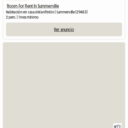
Room For Rent In Summerville
Habitación en casa del anfitrión | Summerville (29483)
2 pers. | 1 mes mínimo
Ver anuncio
4