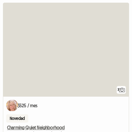
3
$525 / mes
Novedad
Charming Quiet Neighborhood