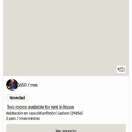
6
$650 / mes
Novedad
Two rooms available for rent in House
Habitación en casa del anfitrión | Ladson (29456)
2 pers. | 1 mes mínimo
Ver anuncio