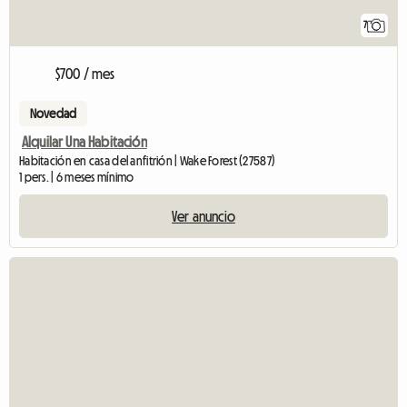
7
$700 / mes
Novedad
Alquilar Una Habitación
Habitación en casa del anfitrión | Wake Forest (27587)
1 pers. | 6 meses mínimo
Ver anuncio