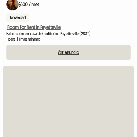
$600 / mes
Novedad
Room For Rent In Fayettevile
Habitación en casa del anfitrión | Fayetteville (28311)
1 pers. | 1 mes mínimo
Ver anuncio