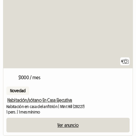
6
$1000 / mes
Novedad
Habitación/sótano En Casa Ejecutiva
Habitación en casa del anfitrión | Mint Hill (28227)
1 pers. | 1 mes mínimo
Ver anuncio