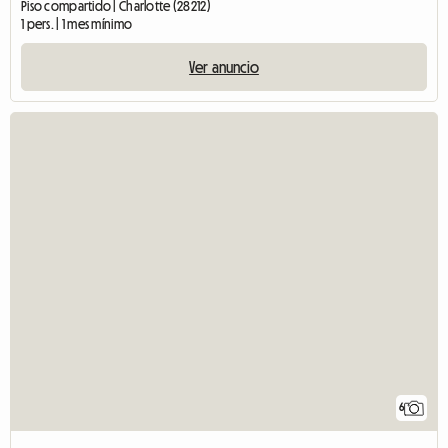
Piso compartido | Charlotte (28212)
1 pers. | 1 mes mínimo
Ver anuncio
6