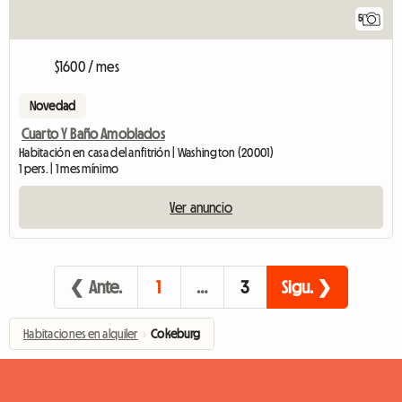
5
$1600 / mes
Novedad
Cuarto Y Baño Amoblados
Habitación en casa del anfitrión | Washington (20001)
1 pers. | 1 mes mínimo
Ver anuncio
❮ Ante.
1
…
3
Sigu. ❯
Habitaciones en alquiler
›
Cokeburg