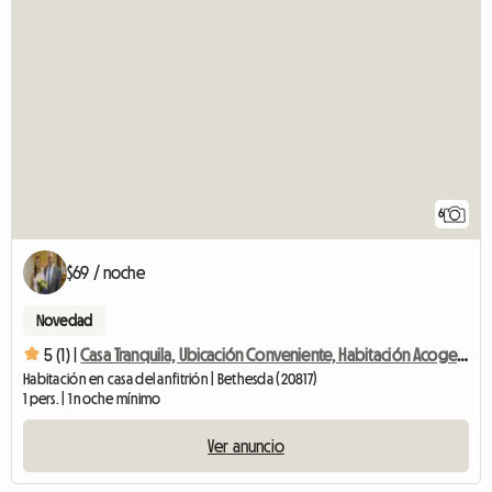
6
$69 / noche
Novedad
5 (1) |
Casa Tranquila, Ubicación Conveniente, Habitación Acogedora
Habitación en casa del anfitrión | Bethesda (20817)
1 pers. | 1 noche mínimo
Ver anuncio