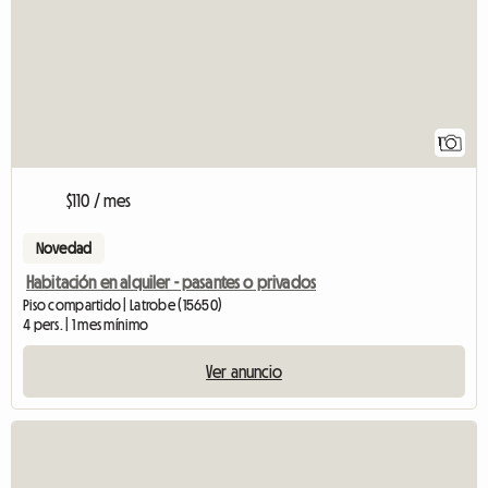
1
$110 / mes
Novedad
Habitación en alquiler - pasantes o privados
Piso compartido | Latrobe (15650)
4 pers. | 1 mes mínimo
Ver anuncio
Ve