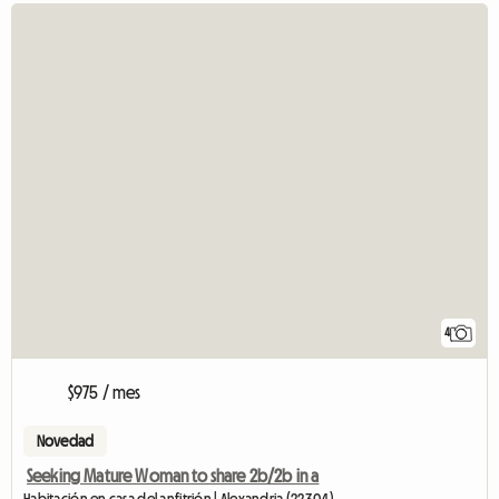
4
$975 / mes
Novedad
Seeking Mature Woman to share 2b/2b in a
Habitación en casa del anfitrión | Alexandria (22304)