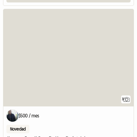
3
$500 / mes
Novedad