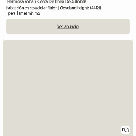
Hermosa Zona Y Cerca De Línea De Autobús
Habitación en casa del anfitrión | Cleveland Heights (44121)
1 pers. | 1 mes mínimo
Ver anuncio
1