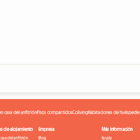
n casa del anfitrión
Pisos compartidos
Coliving
Habitaciones de huéspede
os de alojamiento
Empresa
Más información
casa del anfitrión
Blog
Ayuda