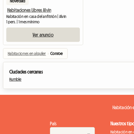
Novedad
Habitaciones Libres Alvin
Habitación en casa del anfitrión | Alvin
1 pers. | 1 mes mínimo
Ver anuncio
Habitaciones en alquiler
›
Conroe
Ciudades cercanas
Humble
Habitación e
País
Nuestros tip
Habitación en 