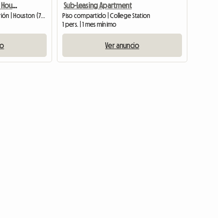
Habitación En Alquiler En Houston Cerca De Katy
Sub-Leasing Apartment
Habitación en casa del anfitrión | Houston (77084)
Piso compartido | College Station
1 pers. | 1 mes mínimo
io
Ver anuncio
Ver anuncio