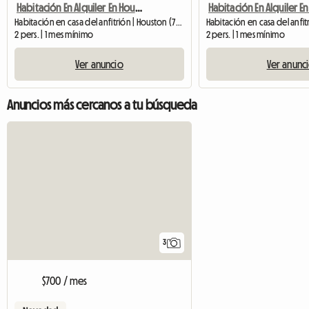
Habitación En Alquiler En Houston Cerca De Katy
Habitación en casa del anfitrión | Houston (77084)
2 pers. | 1 mes mínimo
2 pers. | 1 mes mínimo
Ver anuncio
Ver anunc
Anuncios más cercanos a tu búsqueda
3
$700 / mes