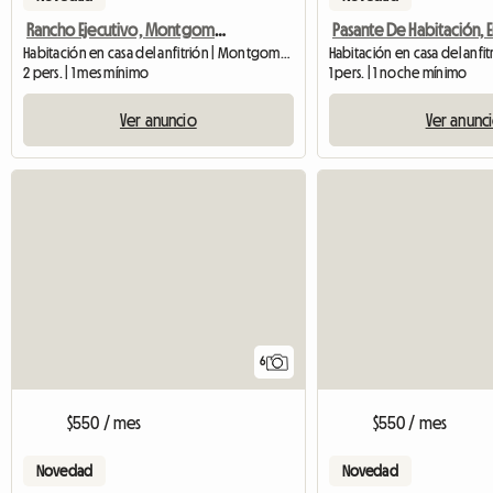
Rancho Ejecutivo, Montgomery, TX
Habitación en casa del anfitrión | Montgomery
2 pers. | 1 mes mínimo
1 pers. | 1 noche mínimo
Ver anuncio
Ver anunc
6
$550 / mes
$550 / mes
Novedad
Novedad