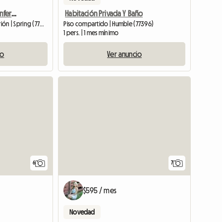
Pasante De Habitación, Enfermera Itinerante, Estudiante
Habitación Privada Y Baño
Habitación en casa del anfitrión | Spring (77379)
Piso compartido | Humble (77396)
1 pers. | 1 mes mínimo
io
Ver anuncio
6
7
$595 / mes
Novedad