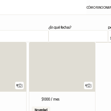
CÓMO FUNCIONA
I
¿En qué fechas?
pe
8
6
$1000 / mes
Novedad