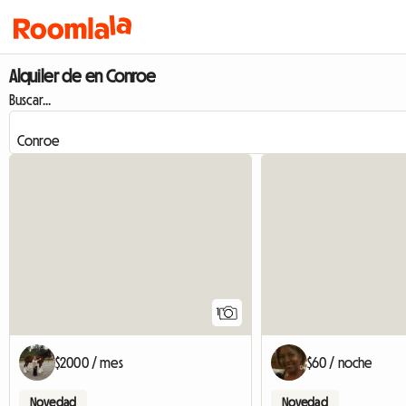
Alquiler de en Conroe
Buscar...
Ver anuncio
1
$2000 / mes
$60 / noche
Novedad
Novedad