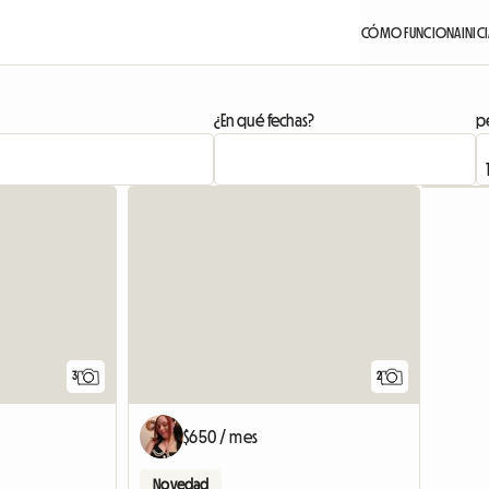
CÓMO FUNCIONA
INIC
¿En qué fechas?
pe
3
2
$650 / mes
Novedad