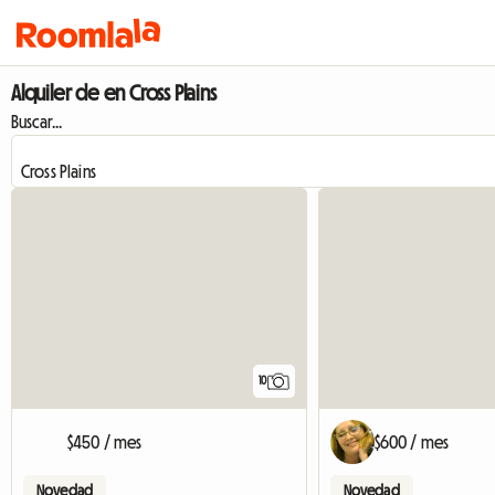
Alquiler de en Cross Plains
Buscar...
10
$450 / mes
$600 / mes
Novedad
Novedad