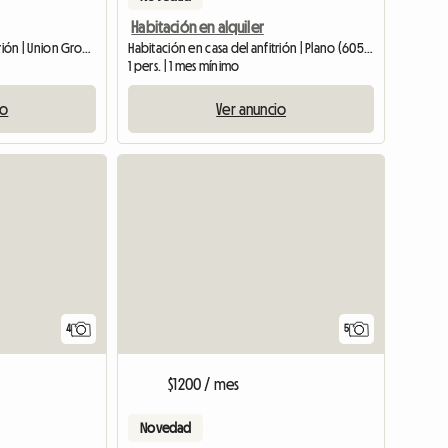
Habitación en alquiler
Habitación en casa del anfitrión | Union Grove (53182)
Habitación en casa del anfitrión | Plano (60545)
1 pers. | 1 mes mínimo
io
Ver anuncio
4
5
$1200 / mes
Novedad