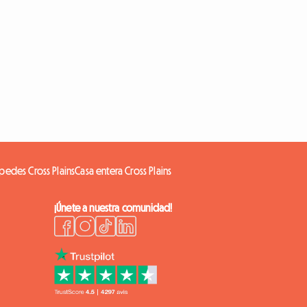
pedes Cross Plains
Casa entera Cross Plains
¡Únete a nuestra comunidad!