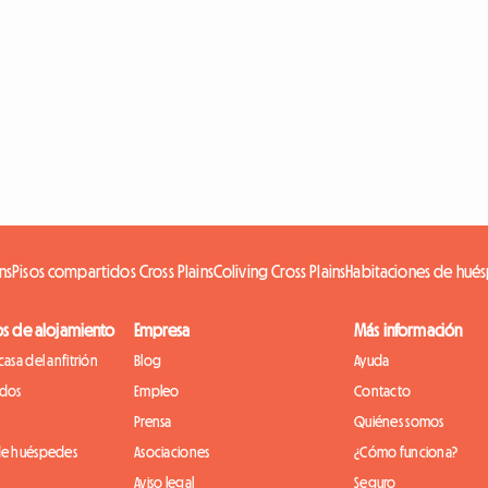
ns
Pisos compartidos Cross Plains
Coliving Cross Plains
Habitaciones de hués
os de alojamiento
Empresa
Más información
casa del anfitrión
Blog
Ayuda
idos
Empleo
Contacto
Prensa
Quiénes somos
de huéspedes
Asociaciones
¿Cómo funciona?
Aviso legal
Seguro