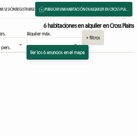
IAR SESIÓN
REGISTRARSE
PUBLICAR UNA HABITACIÓN EN ALQUILER EN CROSS PLA...
6 habitaciones en alquiler en Cross Plains
rs.
Alquiler máx.
+ filtros
Ver los 6 anuncios en el mapa
Ver anuncio
Ver anuncio