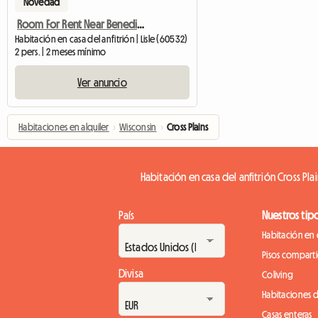
Novedad
Room For Rent Near Benedictine Univesity
Habitación en casa del anfitrión | Lisle (60532)
2 pers. | 2 meses mínimo
Ver anuncio
Habitaciones en alquiler
›
Wisconsin
›
Cross Plains
Habitación en casa del anfitrión Cross Plai
País
Nuestros tip
Habitación en 
Pisos compart
Divisa
Coliving
Habitaciones 
Casas enteras