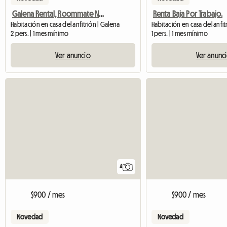
Galena Rental, Roommate Needed Asap
Renta Baja Por Trabajo.
Habitación en casa del anfitrión | Galena
2 pers. | 1 mes mínimo
1 pers. | 1 mes mínimo
Ver anuncio
Ver anunc
4
$900 / mes
$900 / mes
Novedad
Novedad