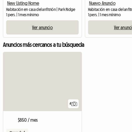
New Listing Home
Nuevo Anuncio
Habitación en casa del anfitrión | Park Ridge
Habitación en casa del anfit
1 pers. | 1 mes mínimo
1 pers. | 1 mes mínimo
Ver anuncio
Ver anunc
Anuncios más cercanos a tu búsqueda
4
$850 / mes