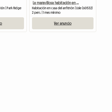
La maravillosa habitación en el área de Lisle/Naperville
rión | Park Ridge
Habitación en casa del anfitrión | Lisle (60532)
2 pers. | 1 mes mínimo
io
Ver anuncio