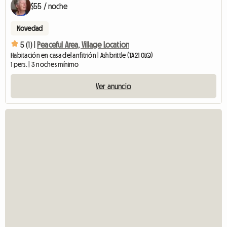
$55 / noche
Novedad
5 (1) |
Peaceful Area, Village Location
Habitación en casa del anfitrión | Ashbrittle (TA21 0LQ)
1 pers. | 3 noches mínimo
Ver anuncio