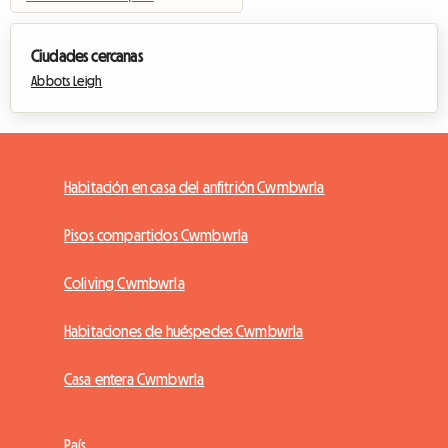
Ciudades cercanas
Abbots Leigh
Habitación en casa del anfitrión Cwmbwrla
Pisos compartidos Cwmbwrla
Coliving Cwmbwrla
Habitaciones de huéspedes Cwmbwrla
Casa entera Cwmbwrla
País