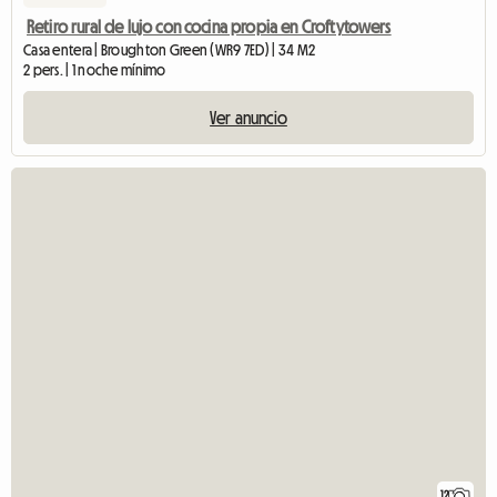
Retiro rural de lujo con cocina propia en Croftytowers
Casa entera | Broughton Green (WR9 7ED) | 34 M2
2 pers. | 1 noche mínimo
Ver anuncio
12