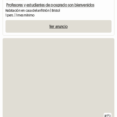
Profesores y estudiantes de posgrado son bienvenidos
Habitación en casa del anfitrión | Bristol
1 pers. | 1 mes mínimo
Ver anuncio
2