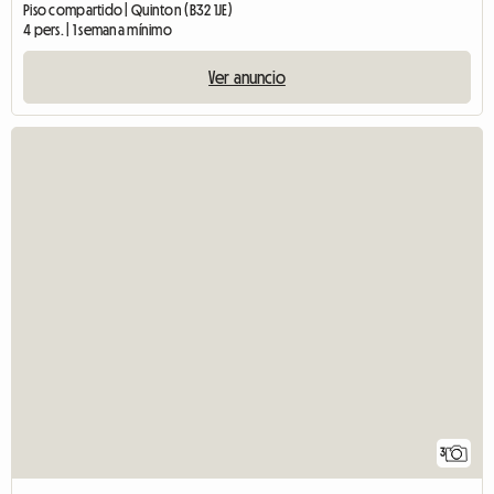
Piso compartido | Quinton (B32 1JE)
4 pers. | 1 semana mínimo
Ver anuncio
3