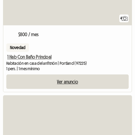
4
$800 / mes
Novedad
1 Hab Con Baño Principal
Habitación en casa del anfitrión | Portland (97225)
1 pers. | 1 mes mínimo
Ver anuncio