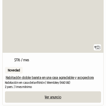
9
$776 / mes
Novedad
Habitación doble barata en una casa agradable y acogedora
Habitación en casa del anfitrión | Wembley (HA0 1AE)
2 pers. | 1 mes mínimo
Ver anuncio