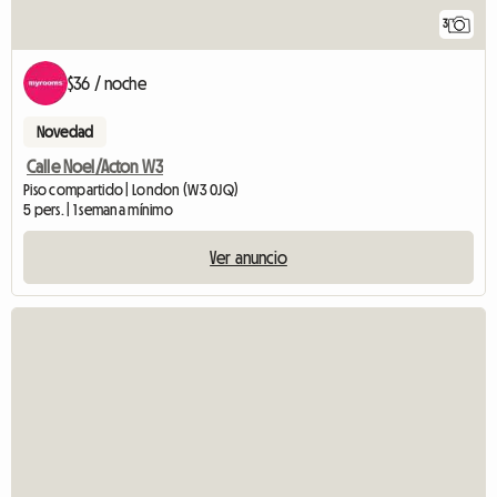
3
$36 / noche
Novedad
Calle Noel/Acton W3
Piso compartido | London (W3 0JQ)
5 pers. | 1 semana mínimo
Ver anuncio