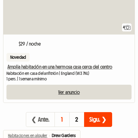
4
$29 / noche
Novedad
Amplia habitación en una hermosa casa cerca del centro
Habitación en casa del anfitrión | England (W3 7NL)
1 pers. | 1 semana mínimo
Ver anuncio
❮ Ante.
1
2
Sigu. ❯
Habitaciones en alquiler
›
Drew Gardens