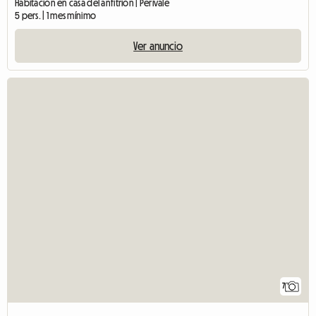
Habitación en casa del anfitrión | Perivale
5 pers. | 1 mes mínimo
Ver anuncio
7