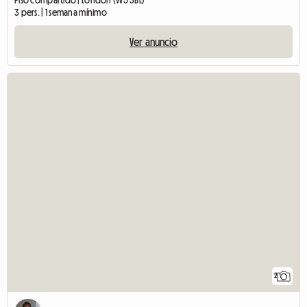
Piso compartido | London (W5 3BL)
3 pers. | 1 semana mínimo
Ver anuncio
2