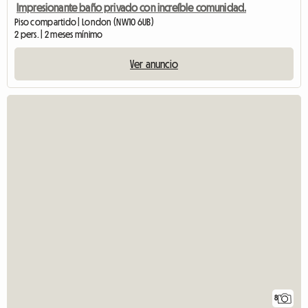
Impresionante baño privado con increíble comunidad.
Piso compartido | London (NW10 6UB)
2 pers. | 2 meses mínimo
Ver anuncio
8