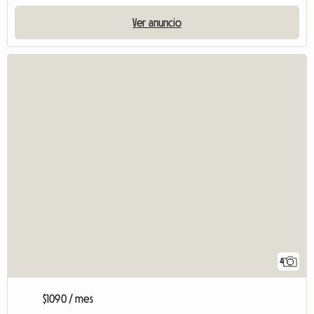
Ver anuncio
4
$1090 / mes