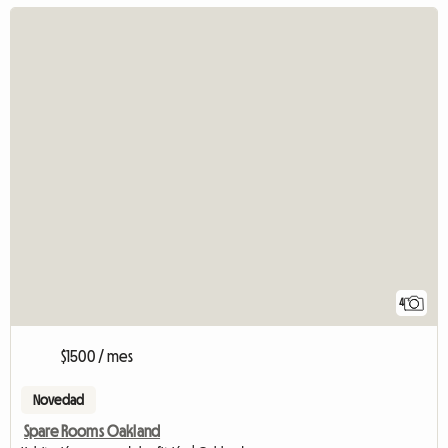
4
$1500 / mes
Novedad
Spare Rooms Oakland