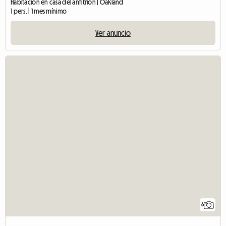
Habitación en casa del anfitrión | Oakland
1 pers. | 1 mes mínimo
Ver anuncio
6