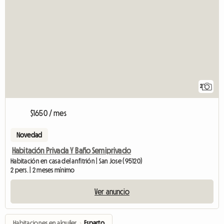
2
$1650 / mes
Novedad
Habitación Privada Y Baño Semiprivado
Habitación en casa del anfitrión | San Jose (95120)
2 pers. | 2 meses mínimo
Ver anuncio
Habitaciones en alquiler
›
Esparto