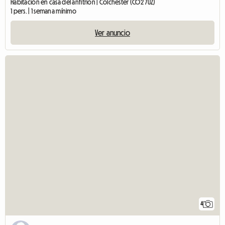
Habitación en casa del anfitrión | Colchester (CO2 7UZ)
1 pers. | 1 semana mínimo
Ver anuncio
4