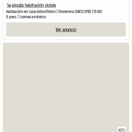
Se alquila habitación doble
Habitación en casa del anfitrión | Sheerness (ME12 2PB) | 15 M2
5 pers. | 1 semana mínimo
Ver anuncio
1