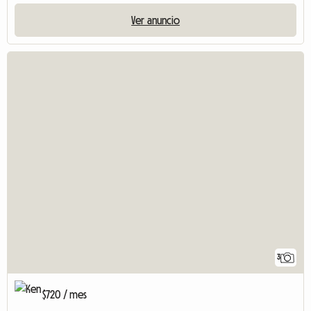
Ver anuncio
3
$720 / mes