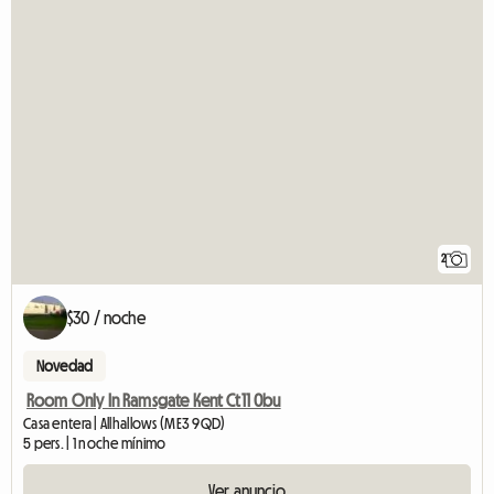
2
$30 / noche
Novedad
Room Only In Ramsgate Kent Ct11 0bu
Casa entera | Allhallows (ME3 9QD)
5 pers. | 1 noche mínimo
Ver anuncio