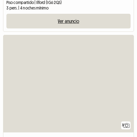
Piso compartido | Ilford (IG6 2QS)
3 pers. | 4 noches mínimo
Ver anuncio
3