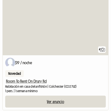
4
$19 / noche
Novedad
Room To Rent On Drury Rd
Habitación en casa del anfitrión | Colchester (CO2 7UZ)
1 pers. | 1 semana mínimo
Ver anuncio