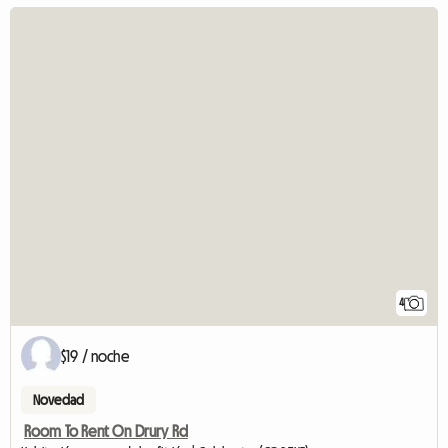
4
$19 / noche
Novedad
Room To Rent On Drury Rd