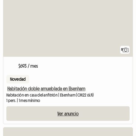
8
$693 / mes
Novedad
Habitación doble amueblada en Elsenham
Habitación en casa del anfitrión | Elsenham (CM22 6LR)
1 pers. | 1 mes mínimo
Ver anuncio