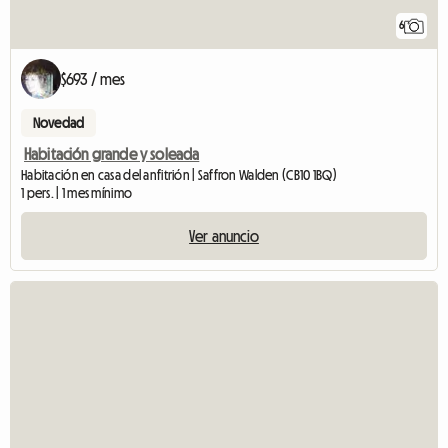
6
$693 / mes
Novedad
Habitación grande y soleada
Habitación en casa del anfitrión | Saffron Walden (CB10 1BQ)
1 pers. | 1 mes mínimo
Ver anuncio