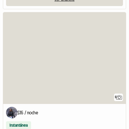
5
$35 / noche
Instantánea