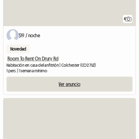
4
$19 / noche
Novedad
Room To Rent On Drury Rd
Habitación en casa del anfitrión | Colchester (CO2 7UZ)
1 pers. | 1 semana mínimo
Ver anuncio