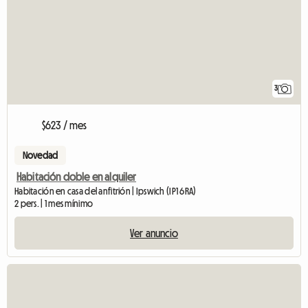
3
$623 / mes
Novedad
Habitación doble en alquiler
Habitación en casa del anfitrión | Ipswich (IP1 6RA)
2 pers. | 1 mes mínimo
Ver anuncio