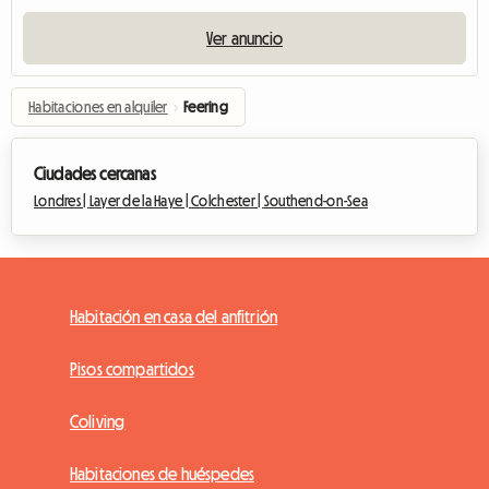
Ver anuncio
Habitaciones en alquiler
›
Feering
Ciudades cercanas
Londres |
Layer de la Haye |
Colchester |
Southend-on-Sea
Habitación en casa del anfitrión
Pisos compartidos
Coliving
Habitaciones de huéspedes