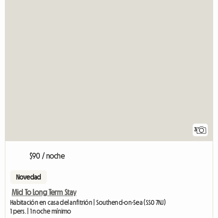
3
$90 / noche
Novedad
Mid To Long Term Stay
Habitación en casa del anfitrión | Southend-on-Sea (SS0 7NJ)
1 pers. | 1 noche mínimo