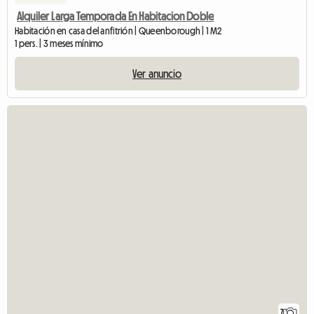
Alquiler Larga Temporada En Habitacion Doble
Habitación en casa del anfitrión | Queenborough | 1 M2
1 pers. | 3 meses mínimo
Ver anuncio
7