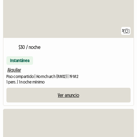
3
$30 / noche
Instantánea
Alquilar
Piso compartido | Hornchurch (RM12) | 19 M2
1 pers. | 1 noche mínimo
Ver anuncio