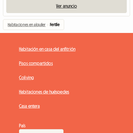
Ver anuncio
Habitaciones en alquiler
›
Fertile
Habitación en casa del anfitrión
Pisos compartidos
Coliving
Habitaciones de huéspedes
Casa entera
País