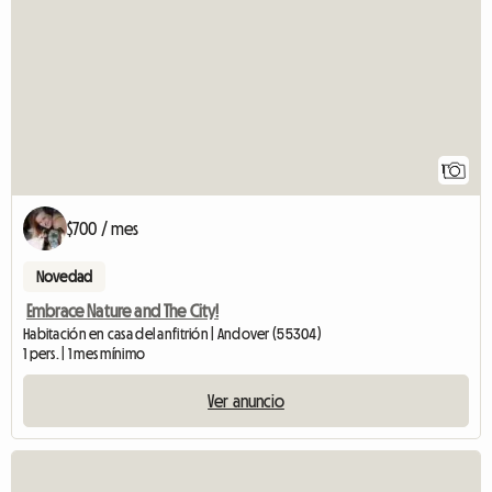
1
$700 / mes
Novedad
Embrace Nature and The City!
Habitación en casa del anfitrión | Andover (55304)
1 pers. | 1 mes mínimo
Ver anuncio