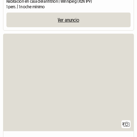
Habitación en casa del anfitrión | Winnipeg (R2N 1P9)
1 pers. | 1 noche mínimo
Ver anuncio
2