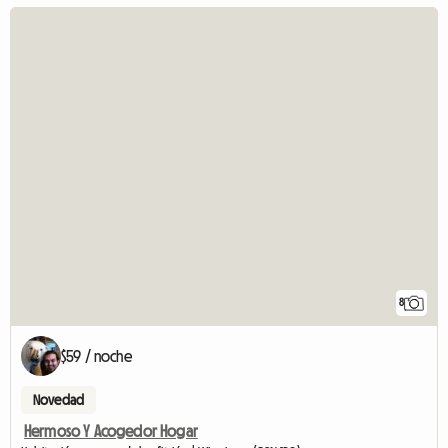
8
$59 / noche
Novedad
Hermoso Y Acogedor Hogar