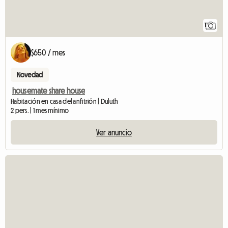
1
$650 / mes
Novedad
housemate share house
Habitación en casa del anfitrión | Duluth
2 pers. | 1 mes mínimo
Ver anuncio