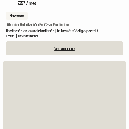
$357 / mes
Novedad
Alquilo Habitación En Casa Particular
Habitación en casa del anfitrión | Le Faouët (Código postal )
1 pers. | 1 mes mínimo
Ver anuncio
Ve