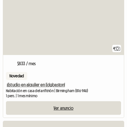
4
$833 / mes
Novedad
¡Estudio en alquiler en Edgbaston!
Habitación en casa del anfitrión | Birmingham (B16 9AU)
1 pers. | 1 mes mínimo
Ver anuncio