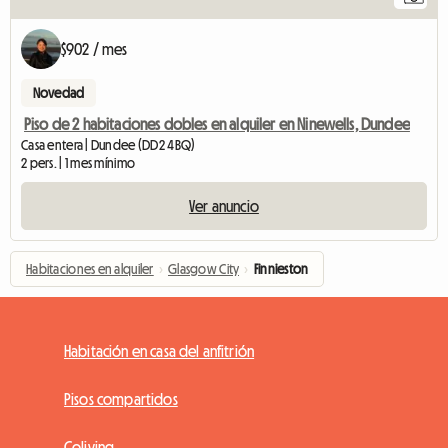
$902 / mes
Novedad
Piso de 2 habitaciones dobles en alquiler en Ninewells, Dundee
Casa entera | Dundee (DD2 4BQ)
2 pers. | 1 mes mínimo
Ver anuncio
Habitaciones en alquiler
›
Glasgow City
›
Finnieston
Habitación en casa del anfitrión
Pisos compartidos
Coliving