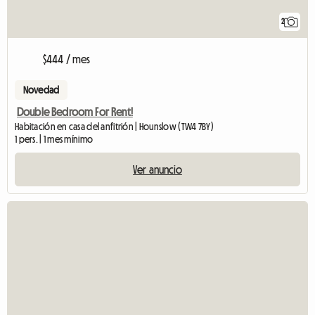
2
$444 / mes
Novedad
Double Bedroom For Rent!
Habitación en casa del anfitrión | Hounslow (TW4 7BY)
1 pers. | 1 mes mínimo
Ver anuncio