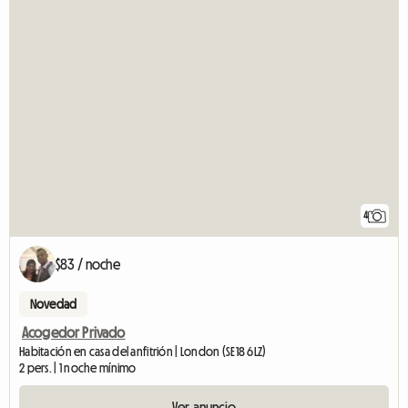
4
$83 / noche
Novedad
Acogedor Privado
Habitación en casa del anfitrión | London (SE18 6LZ)
2 pers. | 1 noche mínimo
Ver anuncio