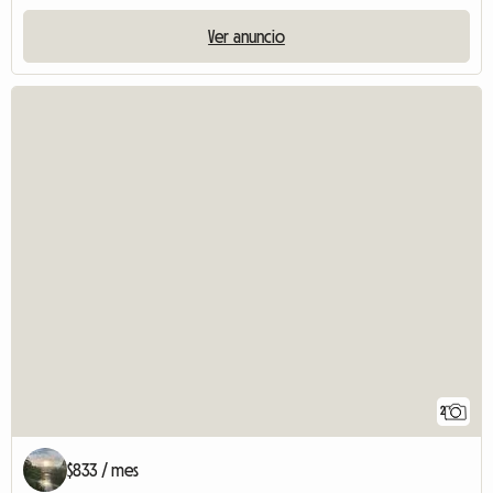
Ver anuncio
2
$833 / mes