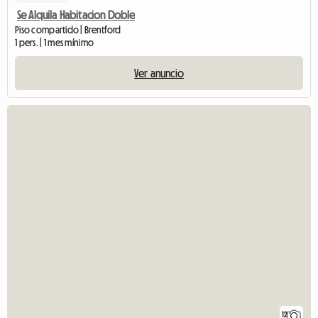
Se Alquila Habitacion Doble
Piso compartido | Brentford
1 pers. | 1 mes mínimo
Ver anuncio
12