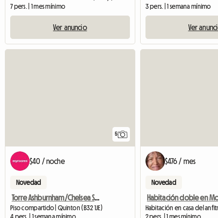
7 pers. | 1 mes mínimo
3 pers. | 1 semana mínimo
Ver anuncio
Ver anunc
5
$40 / noche
$476 / mes
Novedad
Novedad
Torre Ashburnham/Chelsea SW10
Habitación doble en M
Piso compartido | Quinton (B32 1JE)
Habitación en casa del anfi
4 pers. | 1 semana mínimo
2 pers. | 1 mes mínimo