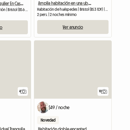
Amplia habitación en una ubicación fantástica, Bristol centro
Habitación En Alquiler En Casa Compartida
Habitación de huéspedes | Bristol (BS3 1DY) | 5 M2
Habitación en casa del anfitrión | Bristol (BS6 5NA)
2 pers. | 2 noches mínimo
Ver anuncio
io
Ver anuncio
4
10
$49 / noche
Novedad
Habitación doble encantadora y tranquila en un pueblo cerca de Bristol
idual Tranquila