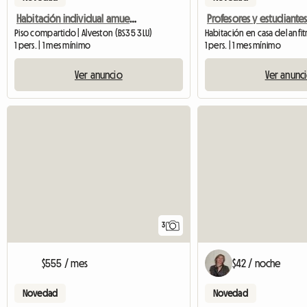
Habitación individual amueblada. Disponible de inmediato.
Piso compartido | Alveston (BS35 3LU)
Habitación en casa del anfitri
1 pers. | 1 mes mínimo
1 pers. | 1 mes mínimo
Ver anuncio
Ver anunc
3
$555 / mes
$42 / noche
Novedad
Novedad