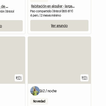
Habitación en alquiler - larga temporada
Profesores y estudiantes de posgrado son bienvenidos
Piso compartido | Bristol (BS5 8TY)
ón | Bristol
4 pers. | 2 meses mínimo
Ver anuncio
io
Ver anuncio
Ver anunc
2
7
$62 / noche
Novedad