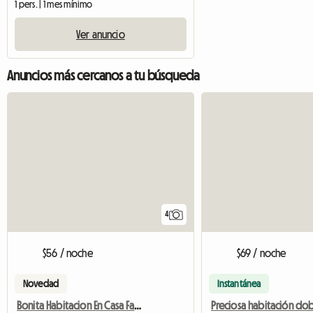
1 pers. | 1 mes mínimo
Ver anuncio
Anuncios más cercanos a tu búsqueda
4
$56 / noche
$69 / noche
Novedad
Instantánea
Bonita Habitacion En Casa Familiar