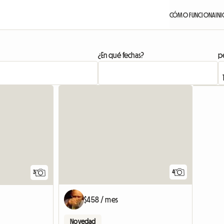
CÓMO FUNCIONA
INI
¿En qué fechas?
pe
4
3
$458 / mes
Novedad