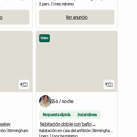
2 pers. | 1 mes mínimo
io
Ver anuncio
Video
4
9
$56 / noche
Respuesta rápida
Instantánea
oseley
Habitación doble con baño privado
trión | Birmingham
Habitación en casa del anfitrión | Birmingham (B11 3LE) | 100 M2
1 pers. | 1 noche mínimo