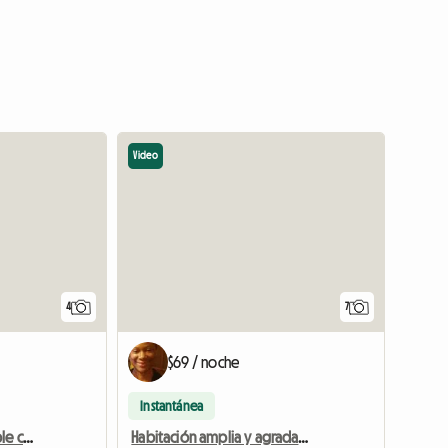
Video
4
7
$69 / noche
Instantánea
Preciosa habitación doble con baño propio en casa del siglo XVIII.
Habitación amplia y agradable en casa compartida para una persona.