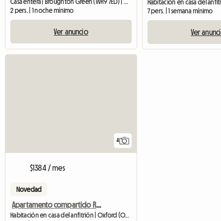
Casa entera | Broughton Green (WR9 7ED) | 34 M2
2 pers. | 1 noche mínimo
7 pers. | 1 semana mínimo
Ver anuncio
Ver anunc
4
$1384 / mes
Novedad
Apartamento compartido Residencia de estudiantes Student Castle
Habitación en casa del anfitrión | Oxford (OX1 1NJ) | 14 M2