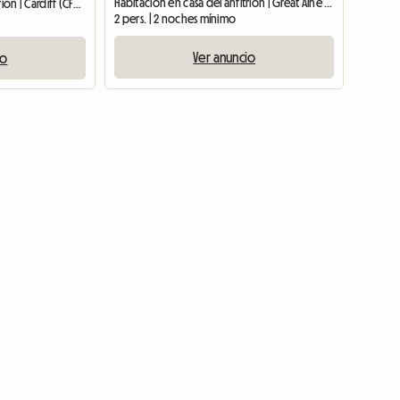
Habitación en casa del anfitrión | Great Alne (B49 6HH) | 70 M2
Habitación en casa del anfitrión | Cardiff (CF23 5LS)
2 pers. | 2 noches mínimo
Ver anuncio
io