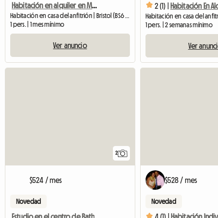
Habitación en alquiler en Montpelier
2 (1) |
Habitación en casa del anfitrión | Bristol (BS6 5HX)
1 pers. | 1 mes mínimo
1 pers. | 2 semanas mínimo
Ver anuncio
Ver anunc
2
$524 / mes
$528 / mes
Novedad
Novedad
Estudio en el centro de Bath
4 (1) |
Habitación Indiv