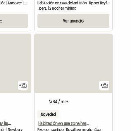
Habitación en casa del anfitrión | Andover | 52 M2
Habitación en casa del anfitrión | Upper Heyford (OX25 5TN) | 144 M2
1 pers. | 2 noches mínimo
io
Ver anuncio
3
4
$784 / mes
Novedad
Habitación Individual Muy Buen Tamaño Cerca De Newbury
Habitación en una zona hermosa y codiciada
trión | Newbury
Piso compartido | Royal Leamington Spa