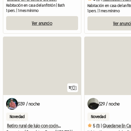
Habitación en casa del anfitrión | Bath
Habitación en casa del anfitri
1 pers. | 1 mes mínimo
1 pers. | 1 mes mínimo
Ver anuncio
Ver anunc
12
$139 / noche
$29 / noche
Novedad
Novedad
Retiro rural de lujo con cocina propia en Croftytowers
5 (1) |
Quedarse En Ca