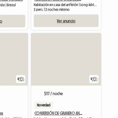
Habitación en casa del anfitrión | Long Ashton (BS41 9FE)
ón | Bristol
2 pers. | 2 noches mínimo
Ver anuncio
io
4
5
$117 / noche
Novedad
CONVERSIÓN DE GRANERO ANEXO AUTÓNOMO DE UNA HABITACIÓN
sa