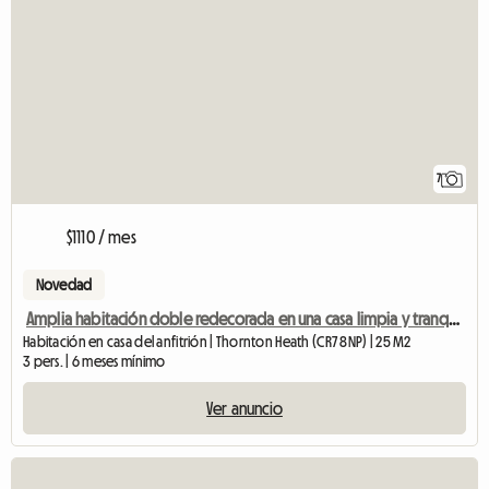
7
$1110 / mes
Novedad
Amplia habitación doble redecorada en una casa limpia y tranquila.
Habitación en casa del anfitrión | Thornton Heath (CR7 8NP) | 25 M2
3 pers. | 6 meses mínimo
Ver anuncio