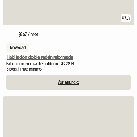
3
$867 / mes
Novedad
Habitación doble recién reformada
Habitación en casa del anfitrión | SE22 8JH
3 pers. | 1 mes mínimo
Ver anuncio