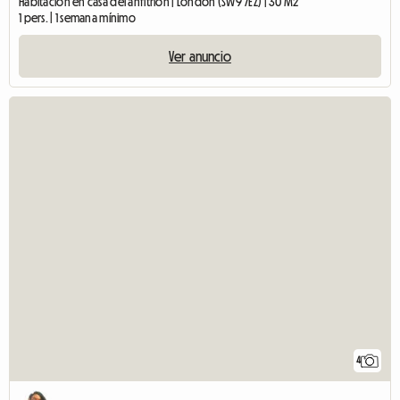
Habitación en casa del anfitrión | London (SW9 7EZ) | 30 M2
1 pers. | 1 semana mínimo
Ver anuncio
4