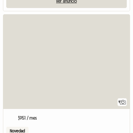
Ver anuncio
9
$951 / mes
Novedad