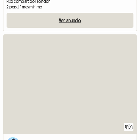
Piso compartido | London
2 pers. | 1 mes mínimo
Ver anuncio
6