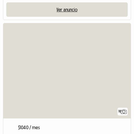
Ver anuncio
10
$1040 / mes