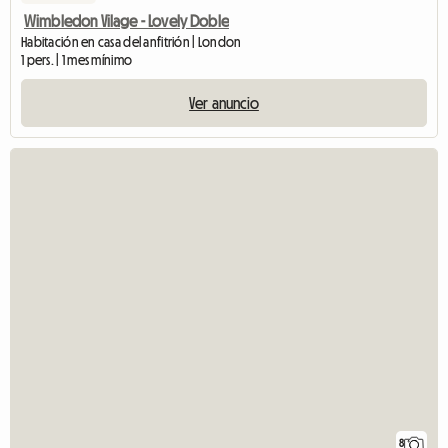
Wimbledon Vilage - Lovely Doble
Habitación en casa del anfitrión | London
1 pers. | 1 mes mínimo
Ver anuncio
8