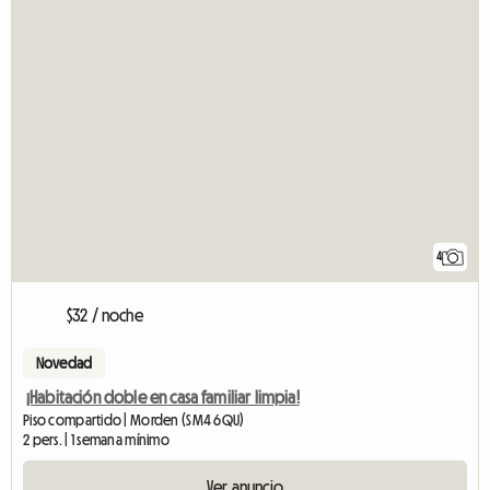
4
$32 / noche
Novedad
¡Habitación doble en casa familiar limpia!
Piso compartido | Morden (SM4 6QU)
2 pers. | 1 semana mínimo
Ver anuncio