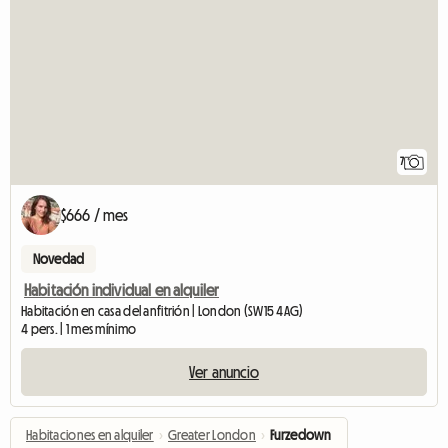
7
$666 / mes
Novedad
Habitación individual en alquiler
Habitación en casa del anfitrión | London (SW15 4AG)
4 pers. | 1 mes mínimo
Ver anuncio
Habitaciones en alquiler
›
Greater London
›
Furzedown