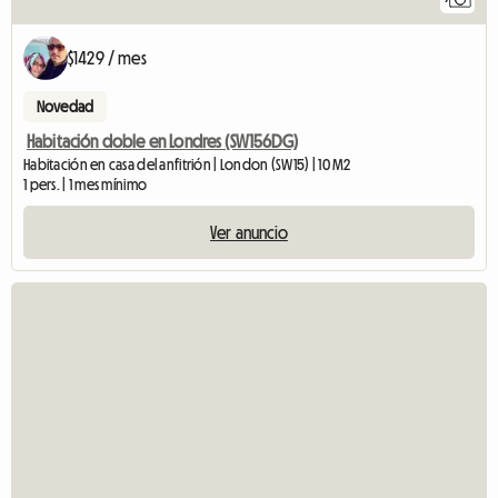
$1429 / mes
Novedad
Habitación doble en Londres (SW156DG)
Habitación en casa del anfitrión | London (SW15) | 10 M2
1 pers. | 1 mes mínimo
Ver anuncio
V