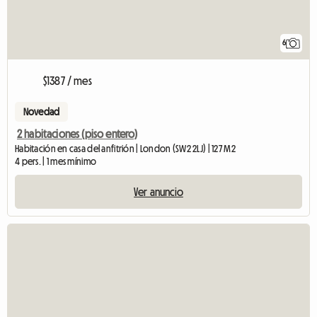
6
$1387 / mes
Novedad
2 habitaciones (piso entero)
Habitación en casa del anfitrión | London (SW2 2LJ) | 127 M2
4 pers. | 1 mes mínimo
Ver anuncio