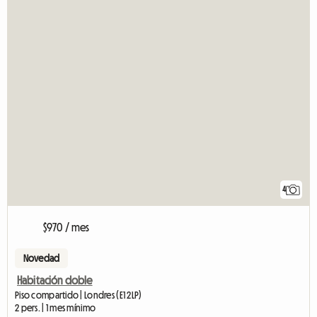
4
$970 / mes
Novedad
Habitación doble
Piso compartido | Londres (E1 2LP)
2 pers. | 1 mes mínimo