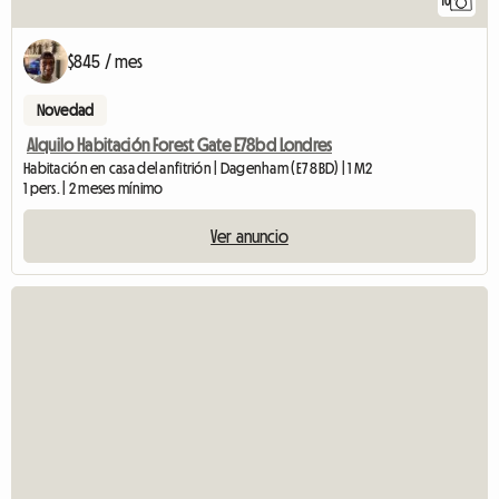
10
$845 / mes
Novedad
Alquilo Habitación Forest Gate E78bd Londres
Habitación en casa del anfitrión | Dagenham (E7 8BD) | 1 M2
1 pers. | 2 meses mínimo
Ver anuncio