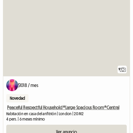
9
$1018 / mes
Novedad
Peaceful Respectful Household*Large Spacious Room*Central
Habitación en casa del anfitrión | London | 20 M2
4 pers. | 6 meses mínimo
Ver anuncio