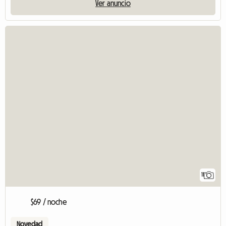
Ver anuncio
11
$69 / noche
Novedad