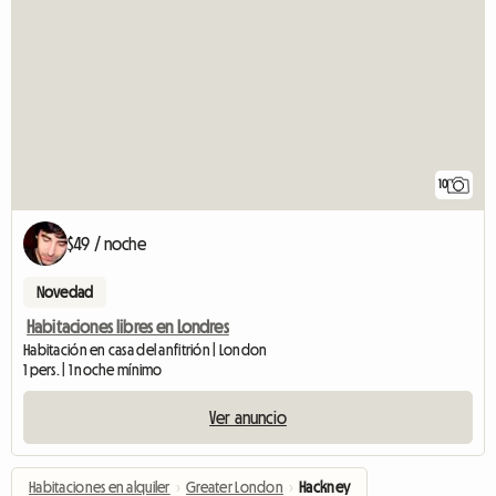
10
$49 / noche
Novedad
Habitaciones libres en Londres
Habitación en casa del anfitrión | London
1 pers. | 1 noche mínimo
Ver anuncio
Habitaciones en alquiler
›
Greater London
›
Hackney