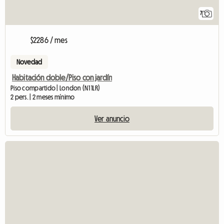
7
$2286 / mes
Novedad
Habitación doble/Piso con jardín
Piso compartido | London (N1 1LR)
2 pers. | 2 meses mínimo
Ver anuncio