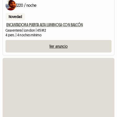
$220 / noche
Novedad
ENCANTADORA PUERTA ALTA LUMINOSA CON BALCÓN
Casa entera | London | 45 M2
4 pers. | 4 noches mínimo
Ver anuncio
V