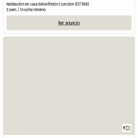
Habitación en casa del anfitrión | London (E17 3NX)
2 pers. | 1 noche mínimo
Ver anuncio
8