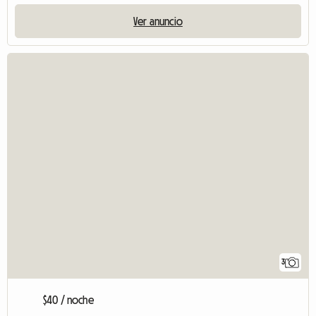
Ver anuncio
3
$40 / noche