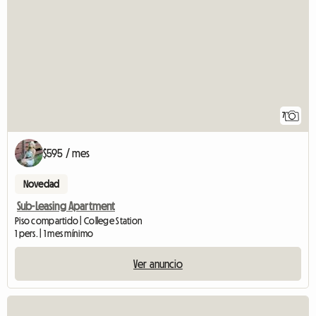
7
$595 / mes
Novedad
Sub-Leasing Apartment
Piso compartido | College Station
1 pers. | 1 mes mínimo
Ver anuncio