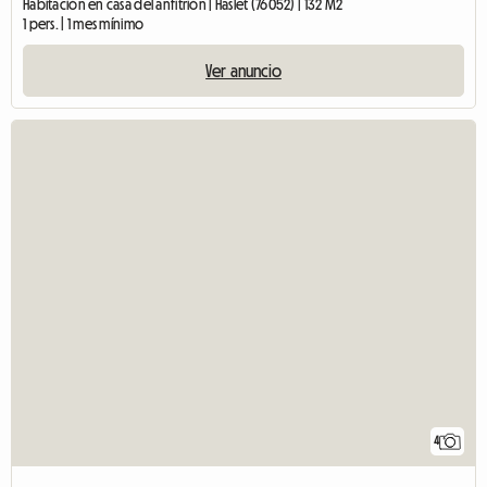
Habitación en casa del anfitrión | Haslet (76052) | 132 M2
1 pers. | 1 mes mínimo
Ver anuncio
4