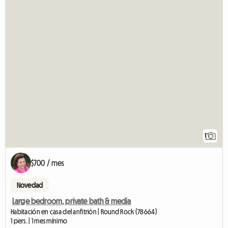
1
$700 / mes
Novedad
Large bedroom, private bath & media
Habitación en casa del anfitrión | Round Rock (78664)
1 pers. | 1 mes mínimo