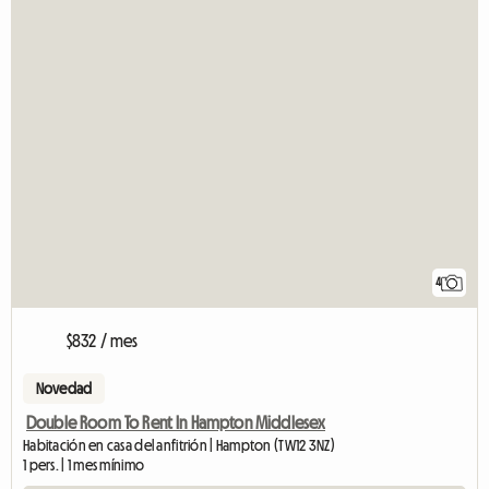
4
$832 / mes
Novedad
Double Room To Rent In Hampton Middlesex
Habitación en casa del anfitrión | Hampton (TW12 3NZ)
1 pers. | 1 mes mínimo