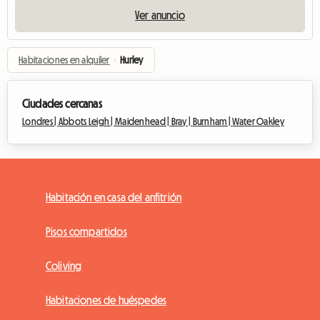
Ver anuncio
Habitaciones en alquiler
›
Hurley
Ciudades cercanas
Londres |
Abbots Leigh |
Maidenhead |
Bray |
Burnham |
Water Oakley
Habitación en casa del anfitrión
Pisos compartidos
Coliving
Habitaciones de huéspedes