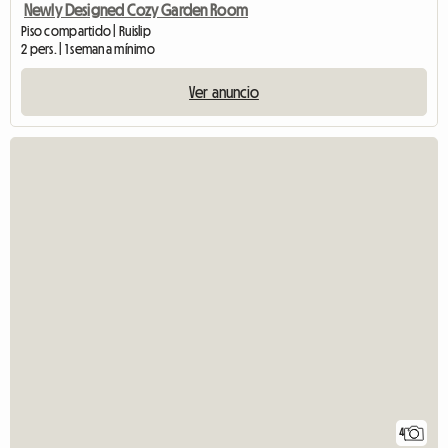
Newly Designed Cozy Garden Room
Piso compartido | Ruislip
2 pers. | 1 semana mínimo
Ver anuncio
4