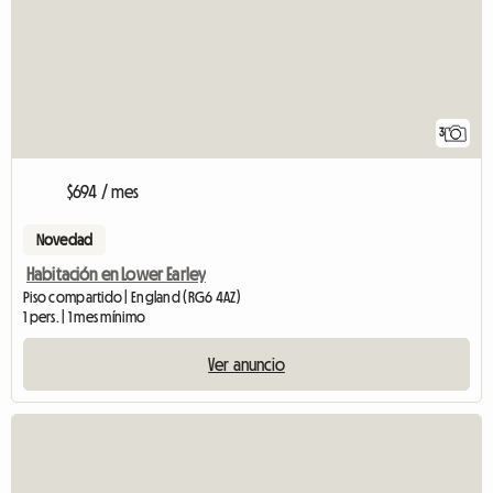
3
$694 / mes
Novedad
Habitación en Lower Earley
Piso compartido | England (RG6 4AZ)
1 pers. | 1 mes mínimo
Ver anuncio