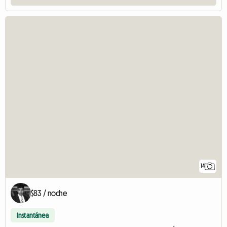
14
$83 / noche
Instantánea