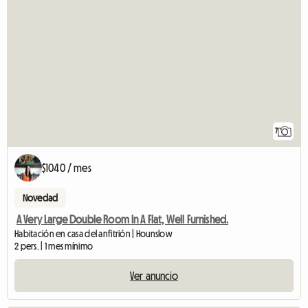
7
$1040 / mes
Novedad
A Very Large Double Room In A Flat, Well Furnished.
Habitación en casa del anfitrión | Hounslow
2 pers. | 1 mes mínimo
Ver anuncio