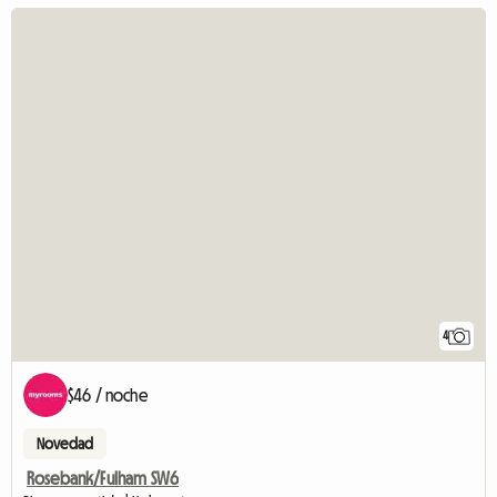
4
$46 / noche
Novedad
Rosebank/Fulham SW6