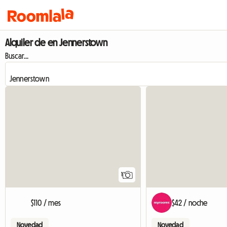
Alquiler de en Jennerstown
Buscar...
Ver anuncio
1
$110 / mes
$42 / noche
Novedad
Novedad