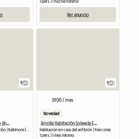
1 pers. | 1 noche mínimo
io
Ver anuncio
Ver anuncio
5
3
$900 / mes
Novedad
Habitación XL Disponible Ahora
Amplia Habitación Soleada En Kingstowne
Habitación en casa del anfitrión | Baltimore (21216)
Habitación en casa del anfitrión | Franconia
1 pers. | 1 mes mínimo