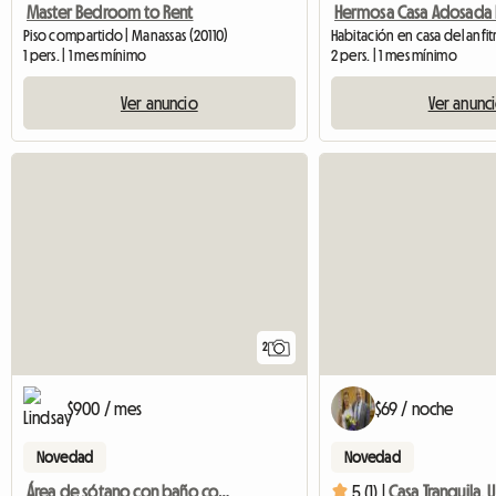
Master Bedroom to Rent
Piso compartido | Manassas (20110)
1 pers. | 1 mes mínimo
2 pers. | 1 mes mínimo
Ver anuncio
Ver anunc
2
$900 / mes
$69 / noche
Novedad
Novedad
Área de sótano con baño completo
5 (1) |