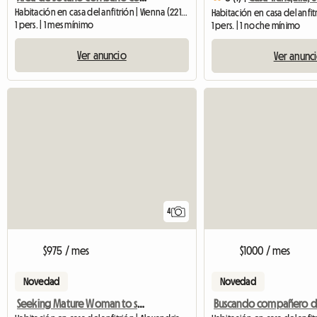
Habitación en casa del anfitrión | Vienna (22180)
1 pers. | 1 mes mínimo
1 pers. | 1 noche mínimo
Ver anuncio
Ver anunc
4
$975 / mes
$1000 / mes
Novedad
Novedad
Seeking Mature Woman to share 2b/2b in a