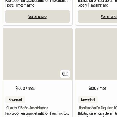
Habitación en casa del anfitrión | Alexandria (22304)
1 pers. | 1 mes mínimo
3 pers. | 1 mes mínimo
Ver anuncio
Ver anunc
5
$1600 / mes
$800 / mes
Novedad
Novedad
Cuarto Y Baño Amoblados
Habitación en casa del anfitrión | Washington (20001)