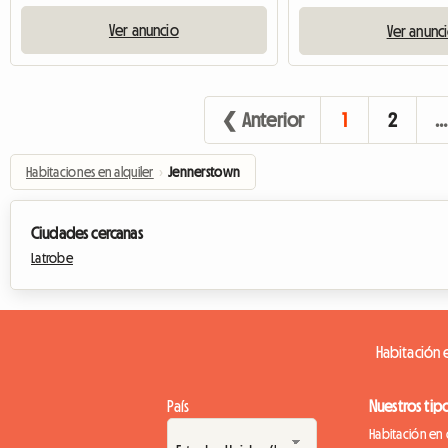
Ver anuncio
Ver anunc
❮ Anterior
1
2
…
Habitaciones en alquiler
›
Jennerstown
Ciudades cercanas
Latrobe
Habitación e
País
Nuestros tip
Habitación en 