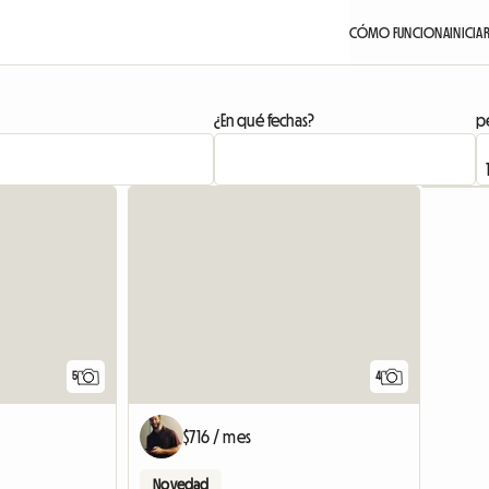
CÓMO FUNCIONA
INICIA
¿En qué fechas?
pe
5
4
$716 / mes
Novedad