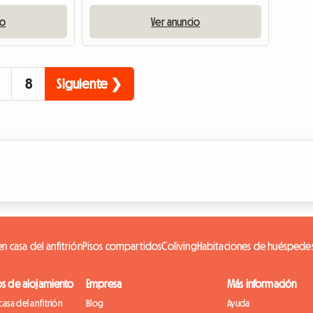
io
Ver anuncio
8
Siguiente ❯
n casa del anfitrión
Pisos compartidos
Coliving
Habitaciones de huéspede
os de alojamiento
Empresa
Más información
casa del anfitrión
Blog
Ayuda