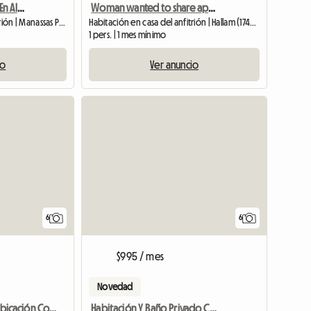
Hermosa Casa Adosada En Alquiler
Woman wanted to share apartment
Habitación en casa del anfitrión | Manassas Park
Habitación en casa del anfitrión | Hallam (17406)
1 pers. | 1 mes mínimo
io
Ver anuncio
Ver anuncio
6
6
$995 / mes
Novedad
Habitación Y Baño Privado Con Share Of Sf H
Casa Tranquila, Ubicación Conveniente, Habitación Acogedora