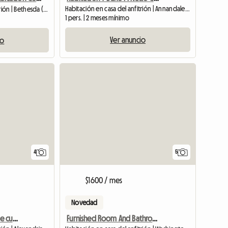
Habitación en casa del anfitrión | Annandale (22003)
Habitación en casa del anfitrión | Bethesda (20817)
1 pers. | 2 meses mínimo
Ver anuncio
io
4
5
$1600 / mes
Novedad
Buscando compañero de cuarto
Furnished Room And Bathroom