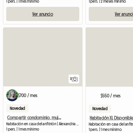
1 pers. | 1 mes mínimo
1 pers. | 2 meses mínimo
Ver anuncio
Ver anunc
3
$700 / mes
$550 / mes
Novedad
Novedad
Compartir condominio, mujer de Alejandría
Habitación en casa del anfitrión | Alexandria (22302)
1 pers. | 1 mes mínimo
1 pers. | 1 mes mínimo