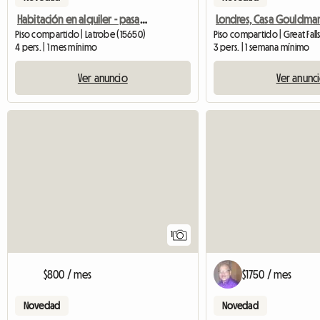
Habitación en alquiler - pasantes o privados
Londres, Casa Gouldman,
Piso compartido | Latrobe (15650)
Piso compartido | Great Fall
4 pers. | 1 mes mínimo
3 pers. | 1 semana mínimo
Ver anuncio
Ver anunc
Ver anuncio
1
$800 / mes
$1750 / mes
Novedad
Novedad