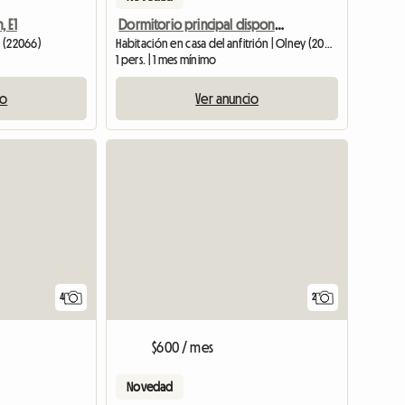
 E1
Dormitorio principal disponible AHORA!!
s (22066)
Habitación en casa del anfitrión | Olney (20832)
1 pers. | 1 mes mínimo
io
Ver anuncio
4
2
$600 / mes
Novedad