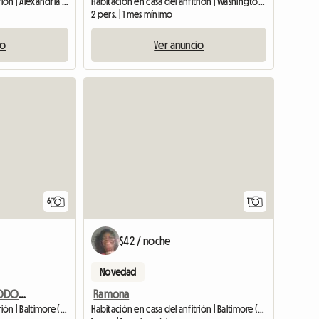
Habitación en casa del anfitrión | Alexandria (22304)
Habitación en casa del anfitrión | Washington (20001)
2 pers. | 1 mes mínimo
io
Ver anuncio
Ver anun
6
1
$42 / noche
Novedad
Habitación En Alquiler, TODOS LOS SERVICIOS INCLUIDOS
Ramona
Habitación en casa del anfitrión | Baltimore (21229)
Habitación en casa del anfitrión | Baltimore (21209)