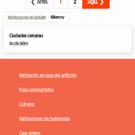
❮ Ante.
1
2
Sigu. ❯
Habitaciones en alquiler
›
Kilkenny
Ciudades cercanas
Apple Valley
Habitación en casa del anfitrión
Pisos compartidos
Coliving
Habitaciones de huéspedes
Casa entera