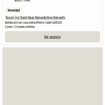
$850 / mes
Novedad
Room For Rent Near Benedictine Univesity
Habitación en casa del anfitrión | Lisle (60532)
2 pers. | 2 meses mínimo
Ver anuncio