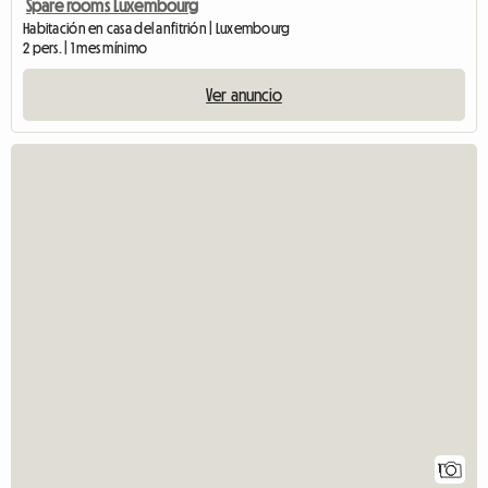
Spare rooms Luxembourg
Habitación en casa del anfitrión | Luxembourg
2 pers. | 1 mes mínimo
Ver anuncio
1