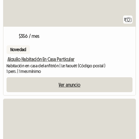
2
$356 / mes
Novedad
Alquilo Habitación En Casa Particular
Habitación en casa del anfitrión | Le Faouët (Código postal )
1 pers. | 1 mes mínimo
Ver anuncio
Ve