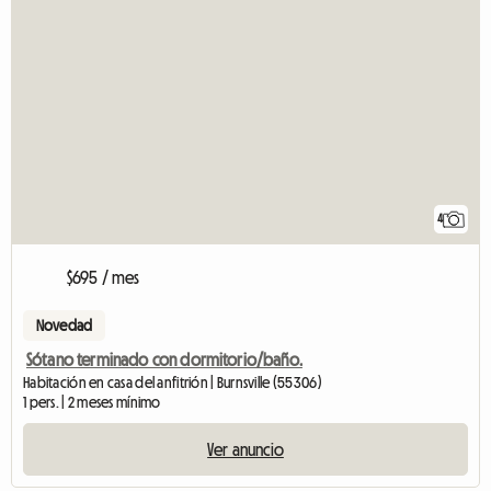
4
$695 / mes
Novedad
Sótano terminado con dormitorio/baño.
Habitación en casa del anfitrión | Burnsville (55306)
1 pers. | 2 meses mínimo
Ver anuncio