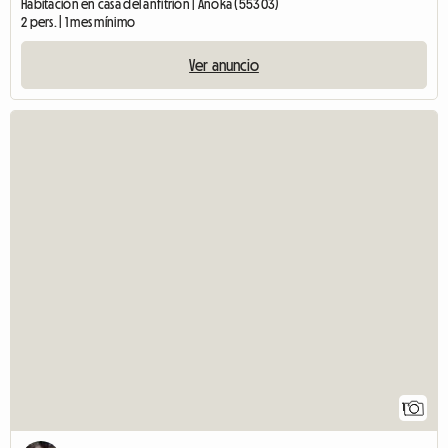
Habitación en casa del anfitrión | Anoka (55303)
2 pers. | 1 mes mínimo
Ver anuncio
1