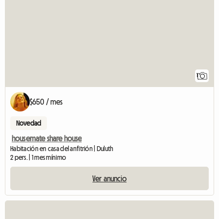
1
$650 / mes
Novedad
housemate share house
Habitación en casa del anfitrión | Duluth
2 pers. | 1 mes mínimo
Ver anuncio