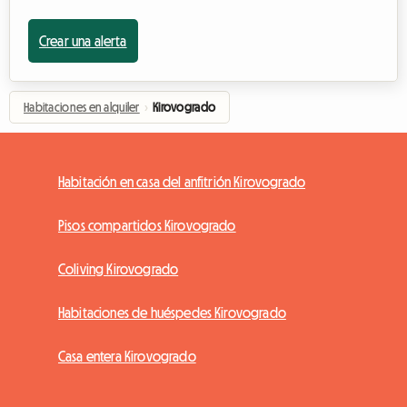
Crear una alerta
Habitaciones en alquiler
›
Kirovogrado
Habitación en casa del anfitrión Kirovogrado
Pisos compartidos Kirovogrado
Coliving Kirovogrado
Habitaciones de huéspedes Kirovogrado
Casa entera Kirovogrado