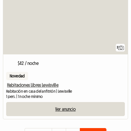
3
$42 / noche
Novedad
Habitaciones Libres Lewisville
Habitación en casa del anfitrión | Lewisville
1 pers. | 1 noche mínimo
Ver anuncio