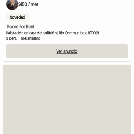
$450 / mes
Novedad
Room For Rent
Habitación en casa del anfitrión | Rio Communities (87002)
2 pers. | 1 mes mínimo
Ver anuncio