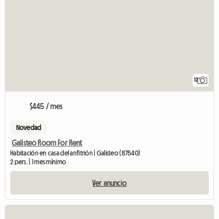
12
$445 / mes
Novedad
Galisteo Room For Rent
Habitación en casa del anfitrión | Galisteo (87540)
2 pers. | 1 mes mínimo
Ver anuncio