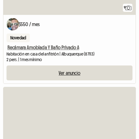
9
$550 / mes
Novedad
Recámara Amoblada Y Baño Privado A
Habitación en casa del anfitrión | Albuquerque (87113)
2 pers. | 1 mes mínimo
Ver anuncio