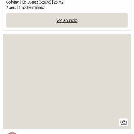
Coliving | Cd. Juarez (32696) | 25 M2
7 pers. | 1 noche mínimo
Ver anuncio
2