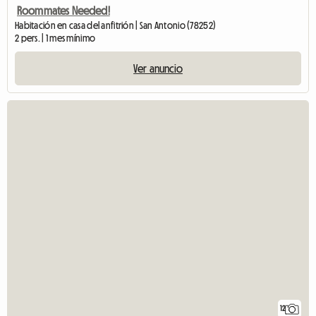
Roommates Needed!
Habitación en casa del anfitrión | San Antonio (78252)
2 pers. | 1 mes mínimo
Ver anuncio
12