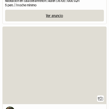
Habitación en casa del anfitrión | Austin (78701) | 1000 SQFT
5 pers. | 1 noche mínimo
Ver anuncio
1