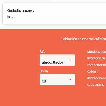
Ciudades cercanas
Lund
Habitación en casa del anfitri
País
Nuestros tip
Habitación en 
Pisos compart
Divisa
Coliving
Habitaciones 
Casas enteras