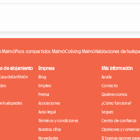
ón Malmö
Pisos compartidos Malmö
Coliving Malmö
Habitaciones de hués
os de alojamiento
Empresa
Más información
casa del anfitrión
Blog
Ayuda
idos
Empleo
Contacto
Prensa
Quiénes somos
de huéspedes
Asociaciones
¿Cómo funciona?
Aviso legal
Seguro
Términos y condiciones
Centro de confianza
Nuestras cifras
Opiniones y comentar
Novedades
12 buenas razones para