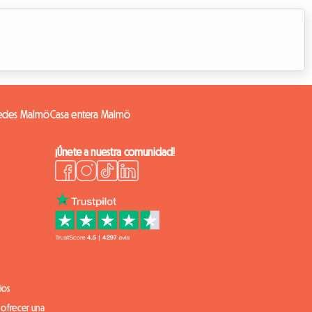
pedes Malmö
Casa entera Malmö
¡Únete a nuestra comunidad!
ios
 ofrecer una