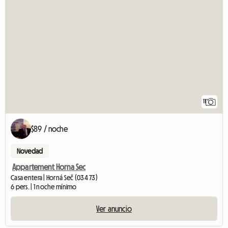
11
$89 / noche
Novedad
Appartement Horna Sec
Casa entera | Horná Seč (034 73)
6 pers. | 1 noche mínimo
Ver anuncio