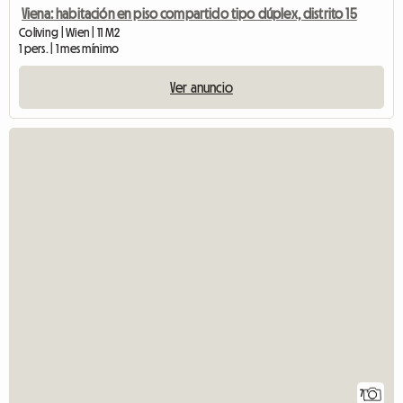
Viena: habitación en piso compartido tipo dúplex, distrito 15
Coliving | Wien | 11 M2
1 pers. | 1 mes mínimo
Ver anuncio
7