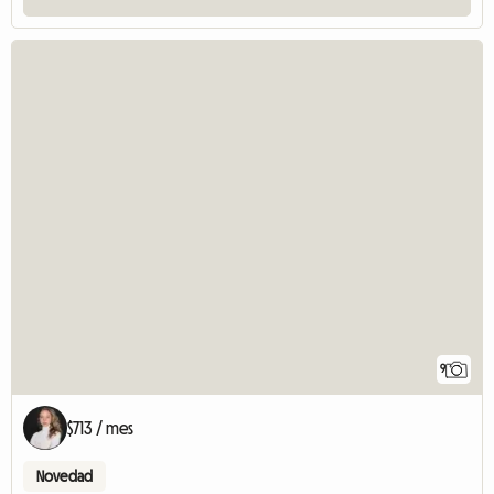
9
$713 / mes
Novedad