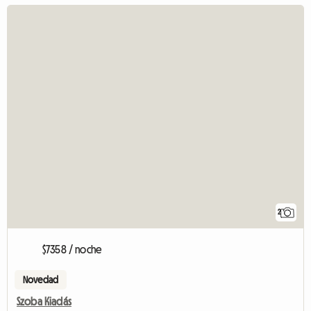
2
$7358 / noche
Novedad
Szoba Kiadás