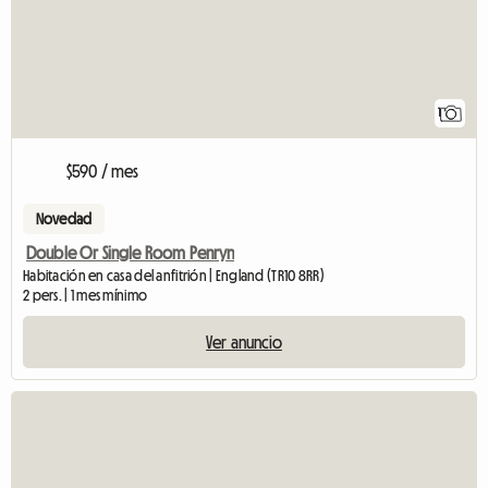
1
$590 / mes
Novedad
Double Or Single Room Penryn
Habitación en casa del anfitrión | England (TR10 8RR)
2 pers. | 1 mes mínimo
Ver anuncio