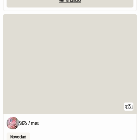
Ver anuncio
3
$476 / mes
Novedad