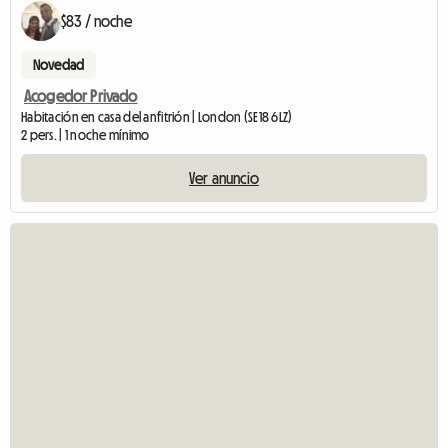
$83 / noche
Novedad
Acogedor Privado
Habitación en casa del anfitrión | London (SE18 6LZ)
2 pers. | 1 noche mínimo
Ver anuncio