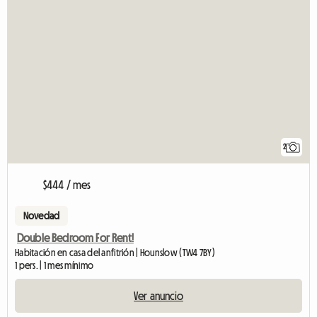
2
$444 / mes
Novedad
Double Bedroom For Rent!
Habitación en casa del anfitrión | Hounslow (TW4 7BY)
1 pers. | 1 mes mínimo
Ver anuncio