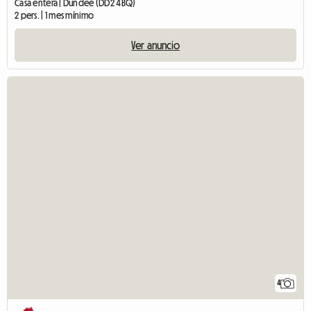
Casa entera | Dundee (DD2 4BQ)
2 pers. | 1 mes mínimo
Ver anuncio
4