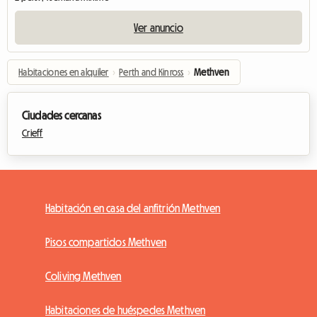
Ver anuncio
Habitaciones en alquiler
›
Perth and Kinross
›
Methven
Ciudades cercanas
Crieff
Habitación en casa del anfitrión Methven
Pisos compartidos Methven
Coliving Methven
Habitaciones de huéspedes Methven