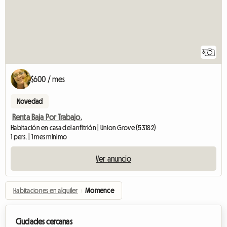
3
$600 / mes
Novedad
Renta Baja Por Trabajo.
Habitación en casa del anfitrión | Union Grove (53182)
1 pers. | 1 mes mínimo
Ver anuncio
Habitaciones en alquiler
›
Momence
Ciudades cercanas