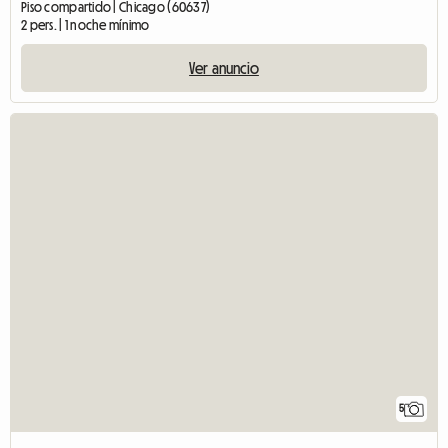
Piso compartido | Chicago (60637)
2 pers. | 1 noche mínimo
Ver anuncio
5