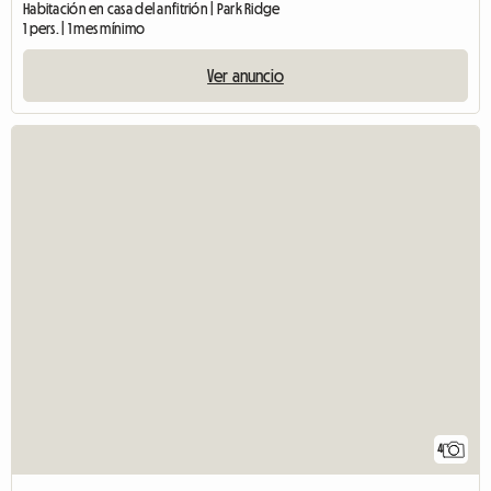
Habitación en casa del anfitrión | Park Ridge
1 pers. | 1 mes mínimo
Ver anuncio
4