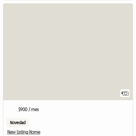
4
$900 / mes
Novedad
New Listing Home