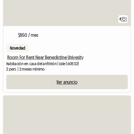
4
$850 / mes
Novedad
Room For Rent Near Benedictine Univesity
Habitación en casa del anfitrión | Lisle (60532)
2 pers. | 2 meses mínimo
Ver anuncio
Ver anuncio