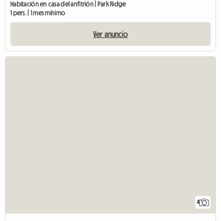
Habitación en casa del anfitrión | Park Ridge
1 pers. | 1 mes mínimo
Ver anuncio
4