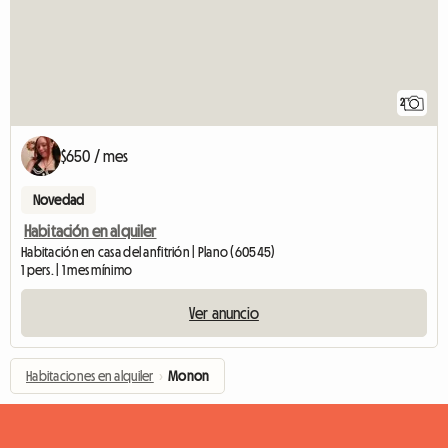
2
$650 / mes
Novedad
Habitación en alquiler
Habitación en casa del anfitrión | Plano (60545)
1 pers. | 1 mes mínimo
Ver anuncio
Habitaciones en alquiler
›
Monon