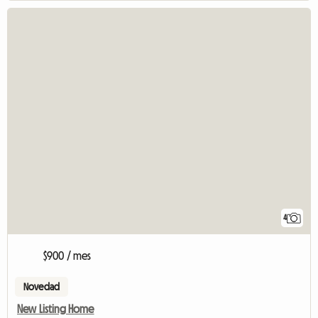
4
$900 / mes
Novedad
New Listing Home