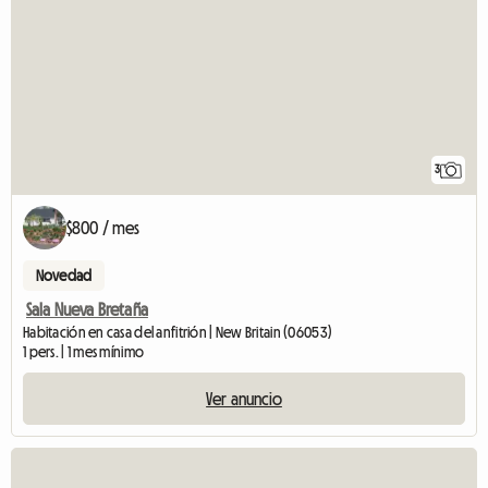
3
$800 / mes
Novedad
Sala Nueva Bretaña
Habitación en casa del anfitrión | New Britain (06053)
1 pers. | 1 mes mínimo
Ver anuncio