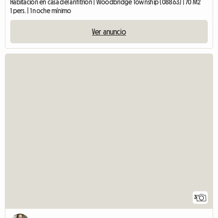
Habitación en casa del anfitrión | Woodbridge Township (08863) | 70 M2
1 pers. | 1 noche mínimo
Ver anuncio
3