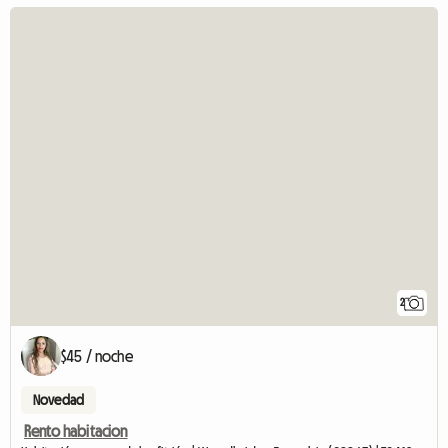
2
$45 / noche
Novedad
Rento habitacion