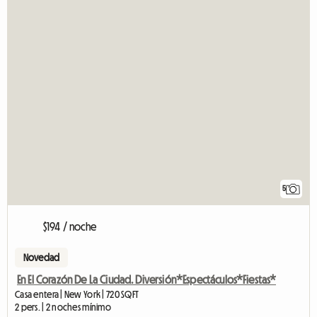
5
$194 / noche
Novedad
En El Corazón De La Ciudad. Diversión*Espectáculos*Fiestas*
Casa entera | New York | 720 SQFT
2 pers. | 2 noches mínimo