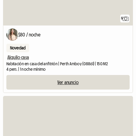
5
$80 / noche
Novedad
Alquilo casa
Habitación en casa del anfitrión | Perth Amboy (08861) | 150 M2
4 pers. | 1 noche mínimo
Ver anuncio