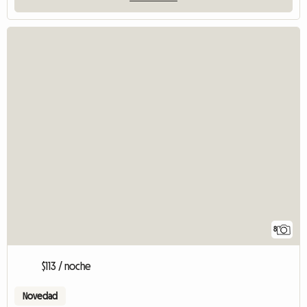
8
$113 / noche
Novedad