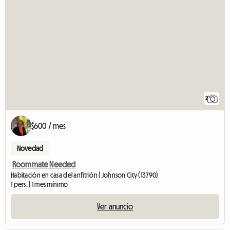
2
$600 / mes
Novedad
Roommate Needed
Habitación en casa del anfitrión | Johnson City (13790)
1 pers. | 1 mes mínimo
Ver anuncio