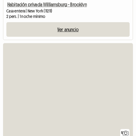
Habitación privada Williamsburg - Brooklyn
Casa entera | New York (11211)
2 pers. | 1 noche mínimo
Ver anuncio
5