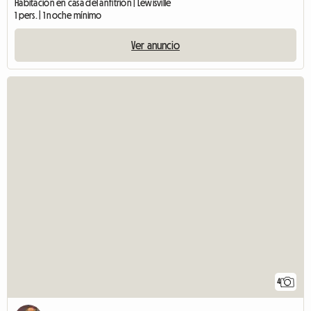
Habitación en casa del anfitrión | Lewisville
1 pers. | 1 noche mínimo
Ver anuncio
4