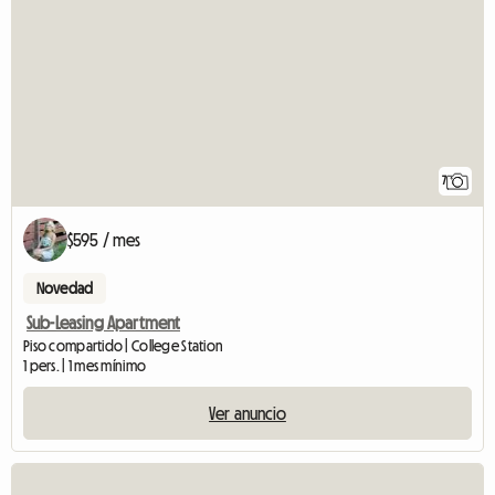
7
$595 / mes
Novedad
Sub-Leasing Apartment
Piso compartido | College Station
1 pers. | 1 mes mínimo
Ver anuncio