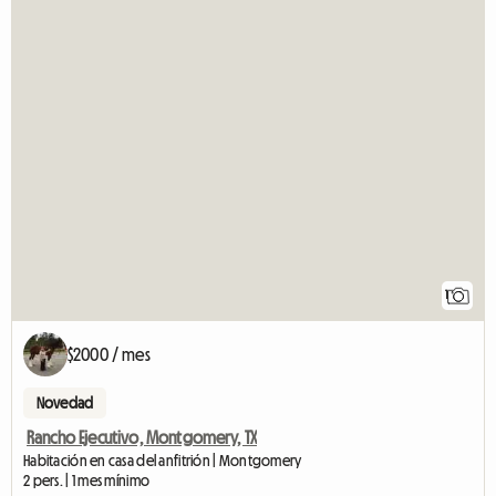
1
$2000 / mes
Novedad
Rancho Ejecutivo, Montgomery, TX
Habitación en casa del anfitrión | Montgomery
2 pers. | 1 mes mínimo