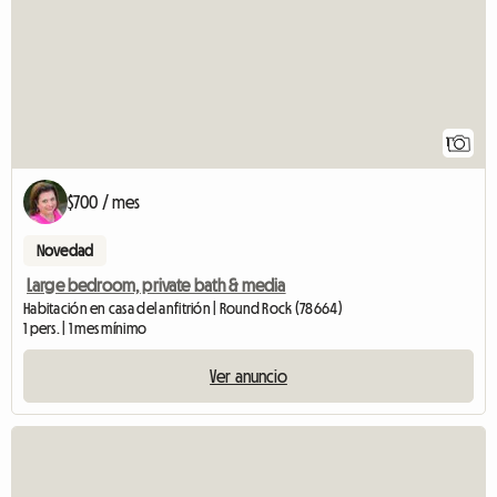
1
$700 / mes
Novedad
Large bedroom, private bath & media
Habitación en casa del anfitrión | Round Rock (78664)
1 pers. | 1 mes mínimo
Ver anuncio